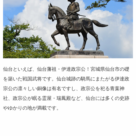
仙台といえば、仙台藩祖・伊達政宗公！宮城県仙台市の礎
を築いた戦国武将です。仙台城跡の騎馬にまたがる伊達政
宗公の凛々しい銅像は有名ですし、政宗公を祀る青葉神
社、政宗公が眠る霊屋・瑞鳳殿など、仙台には多くの史跡
やゆかりの地が満載です。