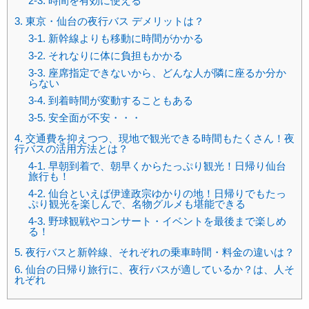
2-3. 時間を有効に使える
3. 東京・仙台の夜行バス デメリットは？
3-1. 新幹線よりも移動に時間がかかる
3-2. それなりに体に負担もかかる
3-3. 座席指定できないから、どんな人が隣に座るか分か
らない
3-4. 到着時間が変動することもある
3-5. 安全面が不安・・・
4. 交通費を抑えつつ、現地で観光できる時間もたくさん！夜
行バスの活用方法とは？
4-1. 早朝到着で、朝早くからたっぷり観光！日帰り仙台
旅行も！
4-2. 仙台といえば伊達政宗ゆかりの地！日帰りでもたっ
ぷり観光を楽しんで、名物グルメも堪能できる
4-3. 野球観戦やコンサート・イベントを最後まで楽しめ
る！
5. 夜行バスと新幹線、それぞれの乗車時間・料金の違いは？
6. 仙台の日帰り旅行に、夜行バスが適しているか？は、人そ
れぞれ