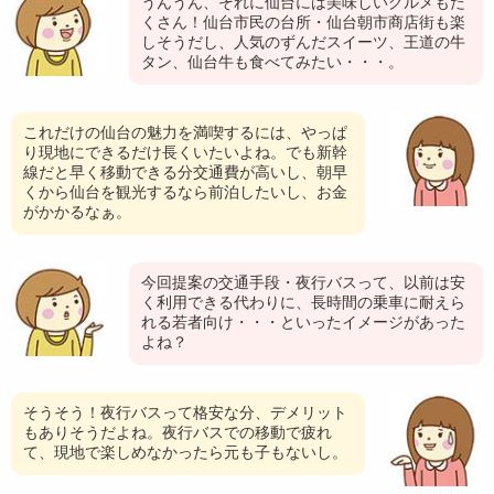
うんうん、それに仙台には美味しいグルメもた
くさん！仙台市民の台所・仙台朝市商店街も楽
しそうだし、人気のずんだスイーツ、王道の牛
タン、仙台牛も食べてみたい・・・。
これだけの仙台の魅力を満喫するには、やっぱ
り現地にできるだけ長くいたいよね。でも新幹
線だと早く移動できる分交通費が高いし、朝早
くから仙台を観光するなら前泊したいし、お金
がかかるなぁ。
今回提案の交通手段・夜行バスって、以前は安
く利用できる代わりに、長時間の乗車に耐えら
れる若者向け・・・といったイメージがあった
よね？
そうそう！夜行バスって格安な分、デメリット
もありそうだよね。夜行バスでの移動で疲れ
て、現地で楽しめなかったら元も子もないし。