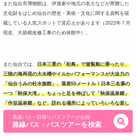
また仙台市博物館は、伊達家や地元の名士などが寄贈した
文化財をはじめ仙台の歴史・美術・文化に関する資料を収
蔵している人気スポットで見応えがあります（2022年７月
現在、大規模改修工事のため休館中）。
また仙台では、
日本三景の「松島」で遊覧船に乗ったり、
三陸の海再現の大水槽やイルかパフォーマンスが大迫力の
「仙台うみの杜水族館」、落差55メートル！日本三名瀑の
一つ「秋保大滝」、ちょっと足を伸ばして「秋保温泉郷」
「作並温泉郷」など、訪れる場所によっていろいろな楽し
み方ができます。
高速バス・日帰りバスツアーがお得
路線バス・バスツアーを検索