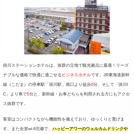
掛川ステーションホテルは、抜群の立地で観光拠点に最適！リーズ
ナブルな価格で快適に過ごせる
ビジネスホテル
です。JR東海道新幹
線（こだま）の停車駅「掛川駅」南口より徒歩
0
分、そして「掛川I
C」より車で
5
分と、新幹線・お車どちらを利用される方にもアクセ
ス抜群です。
客室はコンパクトながら機能性を備えており、ゆっくりと寛げま
す。また全室wi-fi完備で、
ハッピーアワーのウェルカムドリンクや