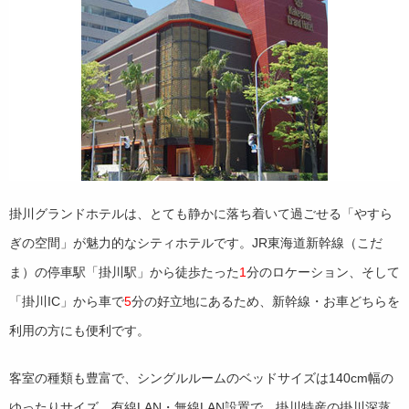
掛川グランドホテルは、とても静かに落ち着いて過ごせる「やすら
ぎの空間」が魅力的なシティホテルです。JR東海道新幹線（こだ
ま）の停車駅「掛川駅」から徒歩たった
1
分のロケーション、そして
「掛川IC」から車で
5
分の好立地にあるため、新幹線・お車どちらを
利用の方にも便利です。
客室の種類も豊富で、シングルルームのベッドサイズは140cm幅の
ゆったりサイズ。有線LAN・無線LAN設置で、掛川特産の掛川深蒸