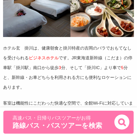
ホテル玄 掛川は、健康朝食と掛川特産の吉岡のバラでおもてなし
を受けられる
ビジネスホテル
です。JR東海道新幹線（こだま）の停
車駅「掛川駅」南口から徒歩
3
分、そして「掛川IC」より車で
5
分
と、新幹線・お車どちらを利用される方にも便利なロケーションに
あります。
客室は機能性にこだわった快適な空間で、全館Wi-Fiに対応していま
す。無料朝食ブッフェ、1,000冊以上のタイトルが揃ったマンガコー
高速バス・日帰りバスツアーがお得
ナー、洗剤付きのランドリー、
42
台分の駐車場などのサービスが
路線バス・バスツアーを検索
「すべて無料」（※1部屋つき1スペース無料）で利用できるのも魅