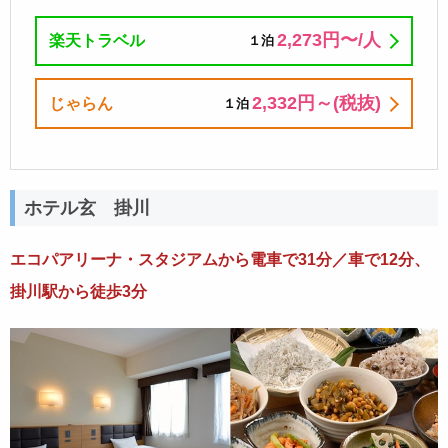
2,273円〜/⼈
楽天トラベル
１泊
2,332円～(税抜)
じゃらん
１泊
ホテル玄 掛川
エコパアリーナ・スタジアムから電車で31分／車で12分、
掛川駅から徒歩3分