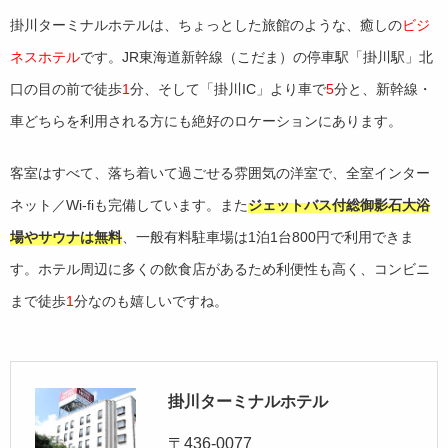
掛川ターミナルホテルは、ちょっとした旅館のような、癒しの
ビジ
ネスホテル
です。JR東海道新幹線（こだま）の停車駅「掛川駅」北
口の目の前で徒歩
1
分、そして「掛川IC」より車で
5
分と、新幹線・
車どちらを利用される方にも絶好のロケーションにあります。
客室はすべて、落ち着いて過ごせる雰囲気の洋室で、全室インター
ネット／Wi-fiも完備しています。また
ジェットバス付総御影石大浴
場やサウナは無料
、一般有料駐車場は1泊1台800円で利用できま
す。ホテル周辺に多くの飲食店があるため利便性も高く、コンビニ
まで徒歩
1
分なのも嬉しいですね。
掛川ターミナルホテル
〒436-0077