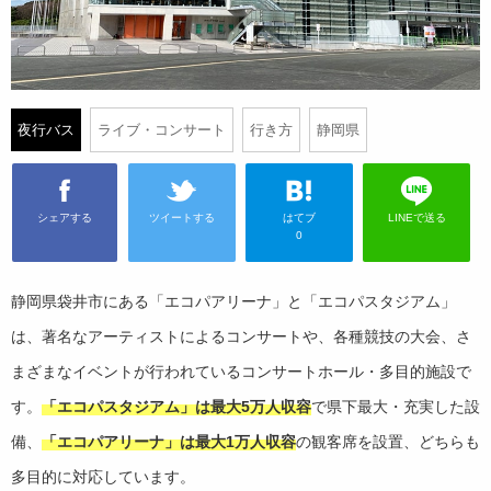
夜行バス
ライブ・コンサート
行き方
静岡県
シェアする
ツイートする
はてブ
LINEで送る
0
静岡県袋井市にある「エコパアリーナ」と「エコパスタジアム」
は、著名なアーティストによるコンサートや、各種競技の大会、さ
まざまなイベントが行われているコンサートホール・多目的施設で
す。
「エコパスタジアム」は最大5万人収容
で県下最大・充実した設
備、
「エコパアリーナ」は最大1万人収容
の観客席を設置、どちらも
多目的に対応しています。