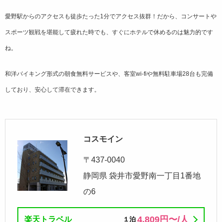
愛野駅からのアクセスも徒歩たった1分でアクセス抜群！だから、コンサートや
スポーツ観戦を堪能して疲れた時でも、すぐにホテルで休めるのは魅力的です
ね。
和洋バイキング形式の朝食無料サービスや、客室wi-fiや無料駐車場28台も完備
しており、安心して滞在できます。
コスモイン
〒437-0040
静岡県 袋井市愛野南一丁目1番地
の6
4,809円〜/⼈
楽天トラベル
１泊