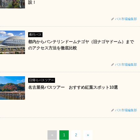
設！
バス市場編集部
夜行バス
都内からバンテリンドームナゴヤ（旧ナゴヤドーム）まで
のアクセス方法を徹底比較
バス市場編集部
日帰りバスツアー
名古屋発バスツアー おすすめ紅葉スポット10選
バス市場編集部
«
1
2
»