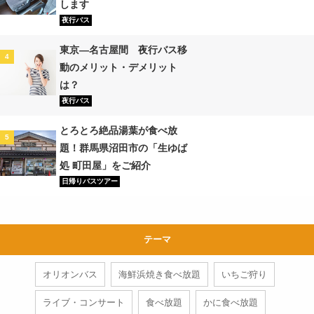
します
夜行バス
東京―名古屋間 夜行バス移
4
動のメリット・デメリット
は？
夜行バス
とろとろ絶品湯葉が食べ放
5
題！群馬県沼田市の「生ゆば
処 町田屋」をご紹介
日帰りバスツアー
名古屋から白川郷までのアク
テーマ
1
セス・交通手段を徹底比較
日帰りバスツアー
オリオンバス
海鮮浜焼き食べ放題
いちご狩り
ライブ・コンサート
食べ放題
かに食べ放題