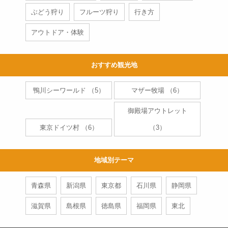
夜行バスの4列シートはしんど
2
ぶどう狩り
フルーツ狩り
行き方
い？足元の広さを写真で紹介
します
アウトドア・体験
夜行バス
大阪から徳島・大塚国際美術
3
おすすめ観光地
館までのアクセス・交通手段
徹底比較
鴨川シーワールド （5）
マザー牧場 （6）
日帰りバスツアー
御殿場アウトレット
とろとろ絶品湯葉が食べ放
4
東京ドイツ村 （6）
（3）
題！群馬県沼田市の「生ゆば
処 町田屋」をご紹介
日帰りバスツアー
地域別テーマ
エコパアリーナ・スタジアム
5
青森県
新潟県
東京都
石川県
静岡県
の最寄り駅、アクセス方法
は？東京からのアクセス比
滋賀県
島根県
徳島県
福岡県
東北
較！
夜行バス