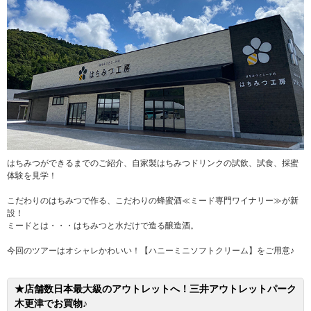
はちみつができるまでのご紹介、自家製はちみつドリンクの試飲、試食、採蜜
体験を見学！
こだわりのはちみつで作る、こだわりの蜂蜜酒≪ミード専門ワイナリー≫が新
設！
ミードとは・・・はちみつと水だけで造る醸造酒。
今回のツアーはオシャレかわいい！【ハニーミニソフトクリーム】をご用意♪
★店舗数日本最大級のアウトレットへ！三井アウトレットパーク
木更津でお買物♪