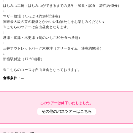
↓
はちみつ工房（はちみつができるまでの見学・試飲・試食 滞在約40分）
↓
マザー牧場（たっぷり約3時間滞在）
関東最大級の菜の花畑とかわいい動物たちをお楽しみください♪
※こちらのツアーは自由昼食となります。
↓
君津・富津・木更津（旬のいちご30分食べ放題）
↓
三井アウトレットパーク木更津（フリータイム 滞在約90分）
↓
新宿駅付近（17:50頃着）
※こちらのコースは自由昼食となっております。
食事条件：---
このツアーは終了いたしました。
その他のバスツアーはこちら