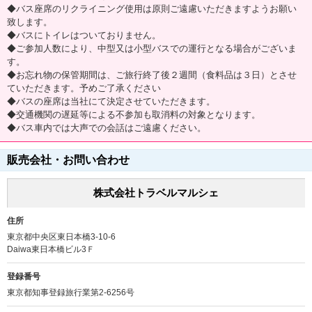
◆バス座席のリクライニング使用は原則ご遠慮いただきますようお願い
致します。
◆バスにトイレはついておりません。
◆ご参加人数により、中型又は小型バスでの運行となる場合がございま
す。
◆お忘れ物の保管期間は、ご旅行終了後２週間（食料品は３日）とさせ
ていただきます。予めご了承ください
◆バスの座席は当社にて決定させていただきます。
◆交通機関の遅延等による不参加も取消料の対象となります。
◆バス車内では大声での会話はご遠慮ください。
販売会社・お問い合わせ
株式会社トラベルマルシェ
住所
東京都中央区東日本橋3-10-6
Daiwa東日本橋ビル3Ｆ
登録番号
東京都知事登録旅行業第2-6256号