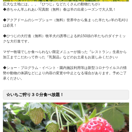
広大な土地には。。。『ひつじ』などたくさんの動物たちが♪
◆赤ちゃん羊ふれあい写真館（無料）春は羊の出産シーズンで大人気！
◆アクアドームのシープショー（無料）世界中から集まった羊たち♪羊の毛刈り
は必見！
◆ひつじの大行進（無料）牧羊犬の誘導による約150頭の羊たちのダイナミッ
クな大行進です。
マザー牧場でしか食べられない限定メニューが揃った『レストラン』生産から
加工までこだわって作った『乳製品』などのお土産もお楽しみください♪
◆ショー・プログラム・イベント・園内施設利用等は新型コロナウイルスの情
勢や動物の体調などにより内容の変更や中止となる場合があります。予めご了
承ください。
☆いちご狩り３０分食べ放題！