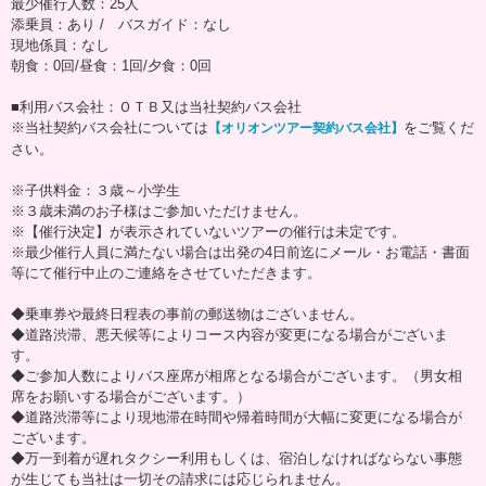
最少催行人数：25人
添乗員：あり / バスガイド：なし
現地係員：なし
朝食：0回/昼食：1回/夕食：0回
■利用バス会社：ＯＴＢ又は当社契約バス会社
※当社契約バス会社については
をご覧くだ
【オリオンツアー契約バス会社】
さい。
※子供料金：３歳～小学生
※３歳未満のお子様はご参加いただけません。
※【催行決定】が表示されていないツアーの催行は未定です。
※最少催行人員に満たない場合は出発の4日前迄にメール・お電話・書面
等にて催行中止のご連絡をさせていただきます。
◆乗車券や最終日程表の事前の郵送物はございません。
◆道路渋滞、悪天候等によりコース内容が変更になる場合がございま
す。
◆ご参加人数によりバス座席が相席となる場合がございます。（男女相
席をお願いする場合がございます。）
◆道路渋滞等により現地滞在時間や帰着時間が大幅に変更になる場合が
ございます。
◆万一到着が遅れタクシー利用もしくは、宿泊しなければならない事態
が生じても当社は一切その請求には応じられません。