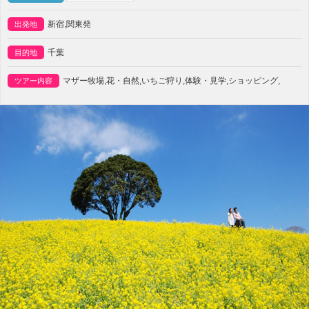
新宿,関東発
出発地
千葉
目的地
マザー牧場,花・自然,いちご狩り,体験・見学,ショッピング,
ツアー内容