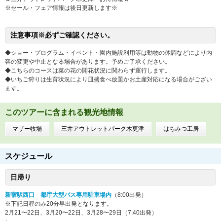
※セール・フェア情報は後日更新します※
注意事項※必ずご確認ください。
◆ショー・プログラム・イベント・園内施設利用等は動物の体調などにより内
容の変更や中止となる場合があります。予めご了承ください。
◆こちらのコースは菜の花の開花状況に関わらず運行します。
◆いちご狩りは生育状況により皿盛食べ放題かお土産対応になる場合がござい
ます。
このツアーに含まれる観光地情報
マザー牧場
三井アウトレットパーク木更津
はちみつ工房
スケジュール
日帰り
新宿駅西口 都庁大型バス専用駐車場内
（8:00出発）
※下記日程のみ20分早出発となります。
2月21〜22日、3月20〜22日、3月28〜29日（7:40出発）