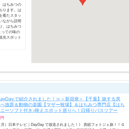
、はちみつの
おります。は
を着たスタッ
いながら説明
り、はちみつ
よっての味の
観光スポット
DayDay.で紹介されました！≫＜新宿発＞【千葉】旅する房
食べ放題＆動物の楽園【マザー牧場】＆はちみつ専門店【はち
ニーソフト付き♪映えスポット巡りへ！日帰りバスツアー
 円
7日（月）日本テレビ｜DayDay.で放送されました！》 房総フォトジェ旅！！Ｇ