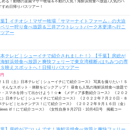
しめる！動物の楽園マザー牧場＆不動の人気！海鮮浜焼食べ放題♪人気のハ
すすめ日帰りバスツアー！
千葉】イチオシ！マザー牧場「サマーナイトファーム」の大迫
ーベリー狩り食べ放題＆三井アウトレットパーク木更津へ行こ
スツアー
日本テレビ｜シューイチで紹介されました！》【千葉】房総が
海鮮浜焼食べ放題と爽快フェリーで東京湾横断♪はちみつの専
ＮＳ映えスポットへ！日帰りバスツアー
 円
２１日（土）日本テレビ｜シューイチにて紹介コース》 写真を撮りたい！Ｓ
！そんなスポット・体験をピックアップ！ 昼食も人気の海鮮浜焼食べ放題で
ラ・スマホを持って出かけよう！☆★ 《メディア多数紹介コース》 《２０２
土）日本テレビ｜シューイチにて紹介コース》 《２０２２年７月２０日・８
本テレビ｜ヒルナンデス！にて紹介コース》 《２０２２年９月１６日（金）
 News it!！にて紹介コース》 《女性自身９月27日・10月4日号 掲載コー
千葉】房総がアツいんです！海鮮浜焼食べ放題と爽快フェリー