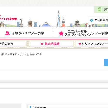
地情報
>
関東発エリア
> はちみつ工房