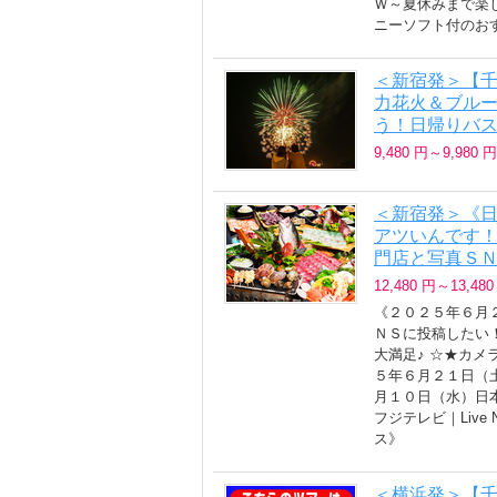
Ｗ～夏休みまで楽
ニーソフト付のお
＜新宿発＞【
力花火＆ブル
う！日帰りバ
9,480 円～9,980 円
＜新宿発＞《
アツいんです！
門店と写真Ｓ
12,480 円～13,480
《２０２５年６月
ＮＳに投稿したい
大満足♪ ☆★カメ
５年６月２１日（
月１０日（水）日
フジテレビ｜Live
ス》
＜横浜発＞【