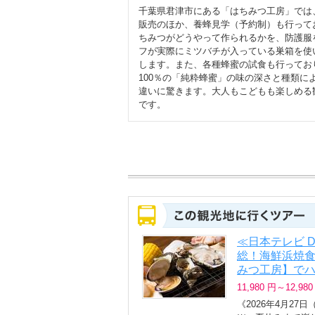
千葉県君津市にある「はちみつ工房」では
販売のほか、養蜂見学（予約制）も行って
ちみつがどうやって作られるかを、防護服
フが実際にミツバチが入っている巣箱を使
します。また、各種蜂蜜の試食も行ってお
100％の「純粋蜂蜜」の味の深さと種類に
違いに驚きます。大人もこどもも楽しめる
です。
≪日本テレビ 
総！海鮮浜焼
みつ工房】でハ
11,980 円～12,980
《2026年4月2