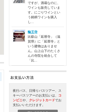
ですが、酒蔵なのに、
ワインも販売していま
す。にごりワインとい
う銘柄ワインを購入
し...
輪王寺
比叡山「延暦寺」（滋
賀県）に「延暦寺」と
いう建物はありませ
ん。山上山下のたくさ
んの寺院を統合して
「比...
夜行バス、日帰りバスツアー、ス
キーバスツアーのお支払いは、
コ
ンビニ
や、
クレジットカード
でお
支払いいただけます。