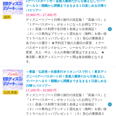
1デーパスポート付！直接入園券だから引換えなしでパー
クへＧＯ！開園から閉園までまるまる１日楽しめる日帰り
バスツアー
31
15,900 円～27,400 円
盛岡
ディズニーリゾート日帰り旅行の決定版！『高速バス』と
『１デーパスポート』がセットになったお得なプラン♪
（１）高速バス利用で全日程１名様より出発保証！
（２）バス車内はブランケット貸出あり（無料）＆使い捨
てトラベルスリッパプレゼント！ （３）安心の乗務員２
名でのバス運行！ ★予約完了後の入園日の変更、１デー
パスポートのランドからシー、シーからランドヘパークの
変更、大人・中人・小人の券種の変更はできません。 ★
東京駅⇔東京ディズニーリゾート間は各自移動となりま
す。
＜青森・弘前発＞往復夜行オリオンバスで行く！東京ディ
ズニー1デーパスポート付！直接入園券だから引換えなし
でパークへＧＯ！開園から閉園までまるまる１日楽しめる
日帰りバスツアー
17,100 円～32,800 円
弘前,青森
ディズニーリゾート日帰り旅行の決定版！『高速バス』と
『１デーパスポート』がセットになったお得なプラン♪
（１）高速バス利用で全日程１名様より出発保証！
（２）バス車内はブランケット貸出あり（無料）＆使い捨
てトラベルスリッパプレゼント！ （３）安心の乗務員２