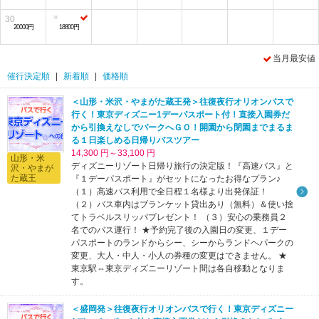
30
20000円
18800円
当月最安値
催行決定順
|
新着順
|
価格順
＜山形・米沢・やまがた蔵王発＞往復夜行オリオンバスで
行く！東京ディズニー1デーパスポート付！直接入園券だ
から引換えなしでパークへＧＯ！開園から閉園までまるま
る１日楽しめる日帰りバスツアー
14,300 円～33,100 円
山形・米
ディズニーリゾート日帰り旅行の決定版！『高速バス』と
沢・やまが
た蔵王
『１デーパスポート』がセットになったお得なプラン♪
（１）高速バス利用で全日程１名様より出発保証！
（２）バス車内はブランケット貸出あり（無料）＆使い捨
てトラベルスリッパプレゼント！ （３）安心の乗務員２
名でのバス運行！ ★予約完了後の入園日の変更、１デー
パスポートのランドからシー、シーからランドヘパークの
変更、大人・中人・小人の券種の変更はできません。 ★
東京駅⇔東京ディズニーリゾート間は各自移動となりま
す。
＜盛岡発＞往復夜行オリオンバスで行く！東京ディズニー