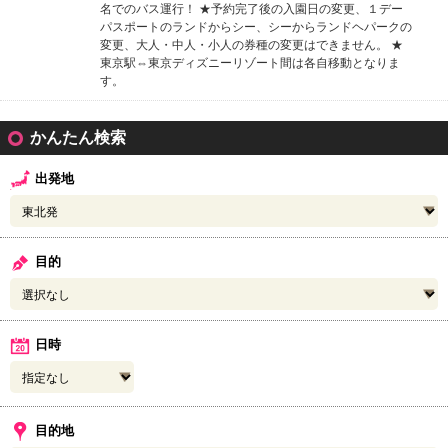
名でのバス運行！ ★予約完了後の入園日の変更、１デー
パスポートのランドからシー、シーからランドヘパークの
変更、大人・中人・小人の券種の変更はできません。 ★
東京駅⇔東京ディズニーリゾート間は各自移動となりま
す。
かんたん検索
出発地
目的
日時
目的地