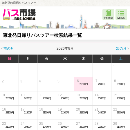
東北発の日帰りバスツアー
東北発日帰りバスツアー検索結果一覧
前の月
2026年8月
次の月
日
月
火
水
木
金
土
1
6
7
8
2
3
4
5
22500円
25900円
25100円
9
10
11
12
13
14
15
25300円
24200円
23600円
23600円
23600円
25300円
24200円
16
17
18
19
20
21
22
23100円
21300円
21300円
21300円
21300円
24800円
23600円
23
24
25
26
27
28
29
21900円
19400円
19400円
19400円
25900円
22200円
21700円