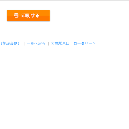
王（施設裏側）
|
一覧へ戻る
|
大曲駅東口 ロータリー >