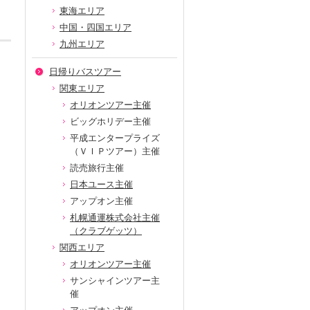
東海エリア
中国・四国エリア
九州エリア
日帰りバスツアー
関東エリア
オリオンツアー主催
ビッグホリデー主催
平成エンタープライズ
（ＶＩＰツアー）主催
読売旅行主催
日本ユース主催
アップオン主催
札幌通運株式会社主催
（クラブゲッツ）
関西エリア
オリオンツアー主催
サンシャインツアー主
催