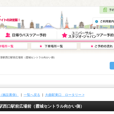
山形駅西口駅前広場前（霞城セントラル向かい側）
王（施設裏側）
|
一覧へ戻る
|
大曲駅東口 ロータリー >
山形駅西口駅前広場前（霞城セントラル向かい側）