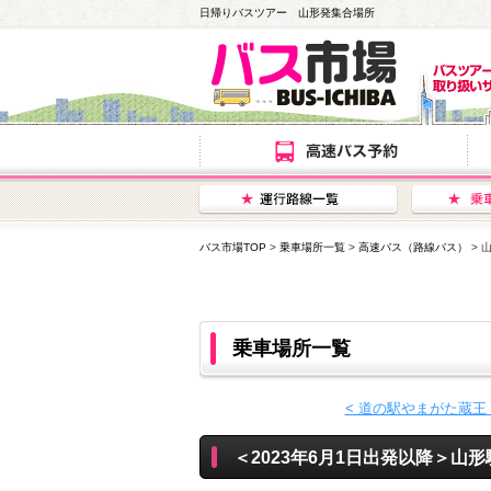
日帰りバスツアー 山形発集合場所
バス市場TOP
>
乗車場所一覧
>
高速バス（路線バス）
> 
乗車場所一覧
< 道の駅やまがた蔵
＜2023年6月1日出発以降＞