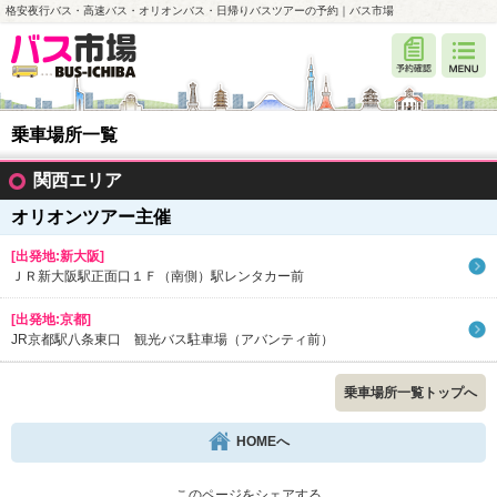
格安夜行バス・高速バス・オリオンバス・日帰りバスツアーの予約｜バス市場
乗車場所一覧
関西エリア
オリオンツアー主催
[出発地:新大阪]
ＪＲ新大阪駅正面口１Ｆ（南側）駅レンタカー前
[出発地:京都]
JR京都駅八条東口 観光バス駐車場（アバンティ前）
乗車場所一覧トップへ
HOMEへ
このページをシェアする