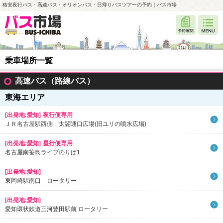
格安夜行バス・高速バス・オリオンバス・日帰りバスツアーの予約｜バス市場
乗車場所一覧
高速バス（路線バス）
東海エリア
[出発地:愛知]
夜行便専用
ＪＲ名古屋駅西側 太閤通口広場(旧ユリの噴水広場)
[出発地:愛知]
昼行便専用
名古屋南笹島ライブのりば1
[出発地:愛知]
東岡崎駅南口 ロータリー
[出発地:愛知]
愛知環状鉄道三河豊田駅前 ロータリー