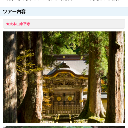
ツアー内容
★大本山永平寺