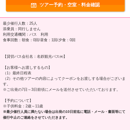
ツアー予約・空室・料金確認
最少催行人数：25人
添乗員：同行しません
利用交通機関：バス 利用
食事回数：朝食：0回/昼食：1回/夕食：0回
【貸切バス会社名：名鉄観光バス㈱】
【お客様へお渡しするもの】
（1）最終日程表
（2）その他ツアーの内容によってクーポンをお渡しする場合がございま
す。
※ご出発の7日～3日前頃にメールを送付させていただいております。
【予約について】
※子供料金：2歳～11歳
※最少催行人員に満たない場合は出発の10日前迄に電話・メール・書面等にて
催行中止のご連絡をさせていただきます。