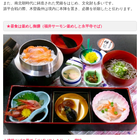
また、南北朝時代に鋳造された梵鐘をはじめ、文化財も多いです。
源平合戦の際、木曽義仲は境内に本陣を置き、必勝を祈願したと伝わります。
★昼食は釜めし御膳（福井サーモン釜めしと永平寺そば）