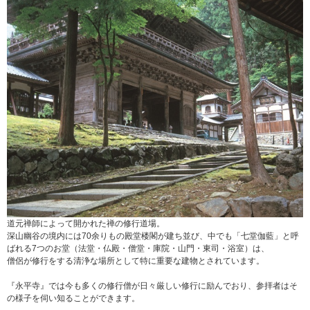
道元禅師によって開かれた禅の修行道場。
深山幽谷の境内には70余りもの殿堂楼閣が建ち並び、中でも「七堂伽藍」と呼
ばれる7つのお堂（法堂・仏殿・僧堂・庫院・山門・東司・浴室）は、
僧侶が修行をする清浄な場所として特に重要な建物とされています。
『永平寺』では今も多くの修行僧が日々厳しい修行に励んでおり、参拝者はそ
の様子を伺い知ることができます。