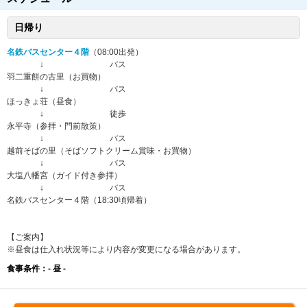
日帰り
名鉄バスセンター４階
（08:00出発）
↓ バス
羽二重餅の古里（お買物）
↓ バス
ほっきょ荘（昼食）
↓ 徒歩
永平寺（参拝・門前散策）
↓ バス
越前そばの里（そばソフトクリーム賞味・お買物）
↓ バス
大塩八幡宮（ガイド付き参拝）
↓ バス
名鉄バスセンター４階（18:30頃帰着）
【ご案内】
※昼食は仕入れ状況等により内容が変更になる場合があります。
食事条件：- 昼 -