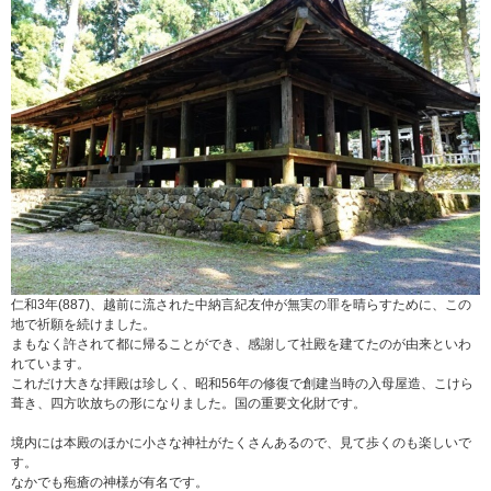
仁和3年(887)、越前に流された中納言紀友仲が無実の罪を晴らすために、この
地で祈願を続けました。
まもなく許されて都に帰ることができ、感謝して社殿を建てたのが由来といわ
れています。
これだけ大きな拝殿は珍しく、昭和56年の修復で創建当時の入母屋造、こけら
葺き、四方吹放ちの形になりました。国の重要文化財です。
境内には本殿のほかに小さな神社がたくさんあるので、見て歩くのも楽しいで
す。
なかでも疱瘡の神様が有名です。