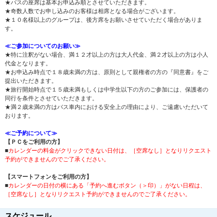
★バスの座席は基本お申込み順とさせていただきます。
★奇数人数でお申し込みのお客様は相席となる場合がございます。
★１０名様以上のグループは、後方席をお願いさせていただく場合がありま
す。
≪ご参加についてのお願い≫
★特に注釈がない場合、満１２才以上の方は大人代金、満２才以上の方は小人
代金となります。
★お申込み時点で１８歳未満の方は、原則として親権者の方の『同意書』をご
提出いただきます。
★旅行開始時点で１５歳未満もしくは中学生以下の方のご参加には、保護者の
同行を条件とさせていただきます。
★満２歳未満の方はバス車内における安全上の理由により、ご遠慮いただいて
おります。
≪ご予約について≫
【ＰＣをご利用の方】
■
カレンダーの料金がクリックできない日付は、［空席なし］となりリクエスト
予約ができませんのでご了承ください。
【スマートフォンをご利用の方】
■
カレンダーの日付の横にある「予約へ進むボタン（＞印）」がない日程は、
［空席なし］となりリクエスト予約ができませんのでご了承ください。
スケジュール