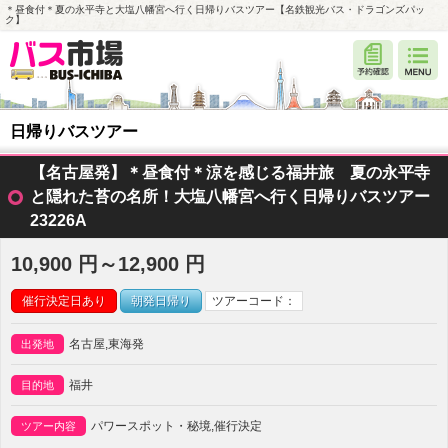
＊昼食付＊夏の永平寺と大塩八幡宮へ行く日帰りバスツアー【名鉄観光バス・ドラゴンズパッ
ク】
日帰りバスツアー
【名古屋発】＊昼食付＊涼を感じる福井旅 夏の永平寺
と隠れた苔の名所！大塩八幡宮へ行く日帰りバスツアー
23226A
10,900 円～12,900 円
催行決定日あり
朝発日帰り
ツアーコード：
名古屋,東海発
出発地
福井
目的地
パワースポット・秘境,催行決定
ツアー内容