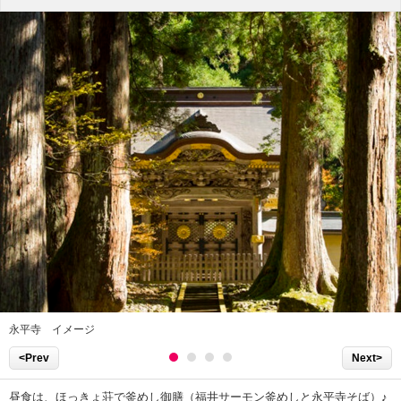
永平寺 イメージ
<Prev
Next>
昼食は、ほっきょ荘で釜めし御膳（福井サーモン釜めしと永平寺そば）♪