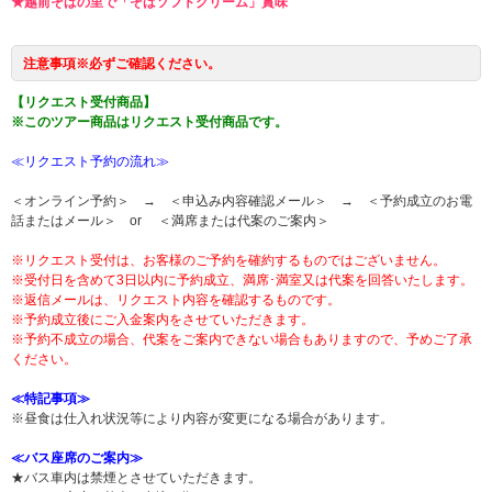
★越前そばの里で「そばソフトクリーム」賞味
注意事項※必ずご確認ください。
【リクエスト受付商品】
※このツアー商品はリクエスト受付商品です。
≪リクエスト予約の流れ≫
＜オンライン予約＞ → ＜申込み内容確認メール＞ → ＜予約成立のお電
話またはメール＞ or ＜満席または代案のご案内＞
※リクエスト受付は、お客様のご予約を確約するものではございません。
※受付日を含めて3日以内に予約成立、満席･満室又は代案を回答いたします。
※返信メールは、リクエスト内容を確認するものです。
※予約成立後にご入金案内をさせていただきます。
※予約不成立の場合、代案をご案内できない場合もありますので、予めご了承
ください。
≪特記事項≫
※昼食は仕入れ状況等により内容が変更になる場合があります。
≪バス座席のご案内≫
★バス車内は禁煙とさせていただきます。