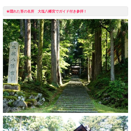
★隠れた苔の名所 大塩八幡宮でガイド付き参拝！