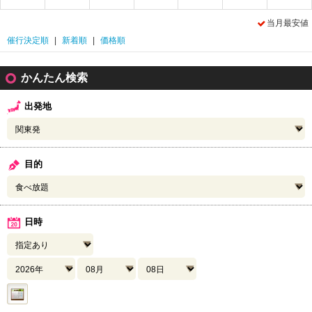
当月最安値
催行決定順
|
新着順
|
価格順
かんたん検索
出発地
目的
日時