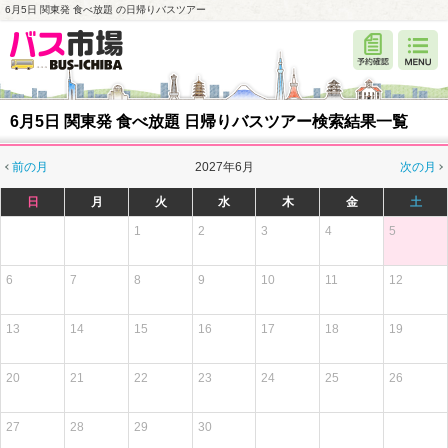
6月5日 関東発 食べ放題 の日帰りバスツアー
6月5日 関東発 食べ放題 日帰りバスツアー検索結果一覧
前の月
2027年6月
次の月
日
月
火
水
木
金
土
1
2
3
4
5
6
7
8
9
10
11
12
13
14
15
16
17
18
19
20
21
22
23
24
25
26
27
28
29
30