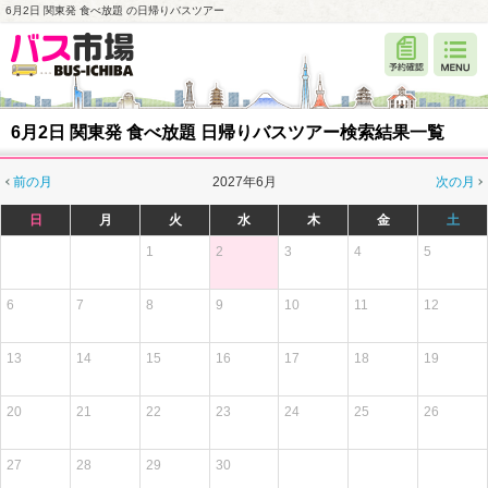
6月2日 関東発 食べ放題 の日帰りバスツアー
6月2日 関東発 食べ放題 日帰りバスツアー検索結果一覧
前の月
2027年6月
次の月
日
月
火
水
木
金
土
1
2
3
4
5
6
7
8
9
10
11
12
13
14
15
16
17
18
19
20
21
22
23
24
25
26
27
28
29
30