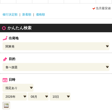
当月最安値
催行決定順
|
新着順
|
価格順
かんたん検索
出発地
目的
日時