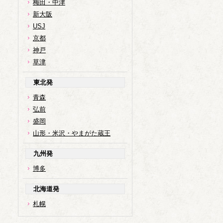
梅田・中津
新大阪
USJ
京都
神戸
草津
東北発
青森
弘前
盛岡
山形・米沢・やまがた蔵王
九州発
博多
北海道発
札幌