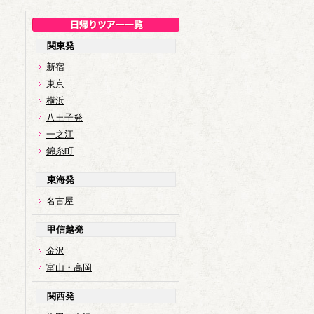
関東発
新宿
東京
横浜
八王子発
一之江
錦糸町
東海発
名古屋
甲信越発
金沢
富山・高岡
関西発