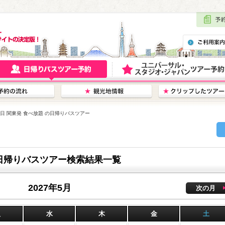
31日 関東発 食べ放題 の日帰りバスツアー
 の日帰りバスツアー検索結果一覧
2027年5月
次の月
火
水
木
金
土