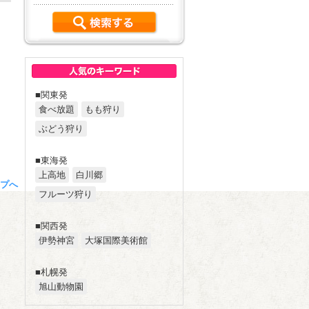
■関東発
食べ放題
もも狩り
ぶどう狩り
■東海発
上高地
白川郷
プへ
フルーツ狩り
■関西発
伊勢神宮
大塚国際美術館
■札幌発
旭山動物園