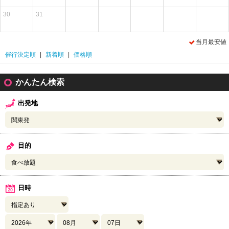
30
31
当月最安値
催行決定順
|
新着順
|
価格順
かんたん検索
出発地
目的
日時