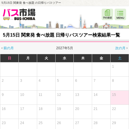
5月15日 関東発 食べ放題 の日帰りバスツアー
5月15日 関東発 食べ放題 日帰りバスツアー検索結果一覧
前の月
2027年5月
次の月
日
月
火
水
木
金
土
1
2
3
4
5
6
7
8
9
10
11
12
13
14
15
16
17
18
19
20
21
22
23
24
25
26
27
28
29