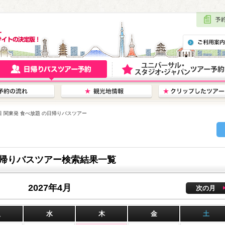
1日 関東発 食べ放題 の日帰りバスツアー
の日帰りバスツアー検索結果一覧
2027年4月
次の月
火
水
木
金
土