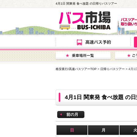
4月1日 関東発 食べ放題 の日帰りバスツアー
格安夜行/高速バスツアーTOP
>
日帰りバスツアー
> 4月
4月1日 関東発 食べ放題 
前の月
日
月