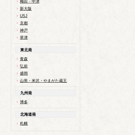
梅田・中津
新大阪
USJ
京都
神戸
草津
東北発
青森
弘前
盛岡
山形・米沢・やまがた蔵王
九州発
博多
北海道発
札幌