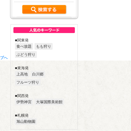
■関東発
食べ放題
もも狩り
ぶどう狩り
プへ
■東海発
上高地
白川郷
フルーツ狩り
■関西発
伊勢神宮
大塚国際美術館
■札幌発
旭山動物園