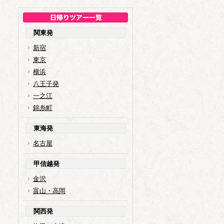
関東発
新宿
東京
横浜
八王子発
一之江
錦糸町
東海発
名古屋
甲信越発
金沢
富山・高岡
関西発