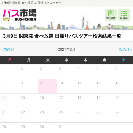
3月9日 関東発 食べ放題 の日帰りバスツアー
3月9日 関東発 食べ放題 日帰りバスツアー検索結果一覧
前の月
2027年3月
次の月
日
月
火
水
木
金
土
1
2
3
4
5
6
7
8
9
10
11
12
13
14
15
16
17
18
19
20
21
22
23
24
25
26
27
28
29
30
31