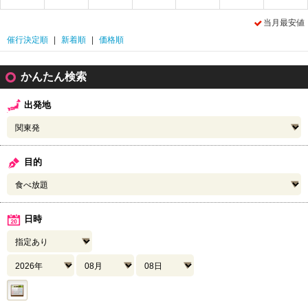
当月最安値
催行決定順
|
新着順
|
価格順
かんたん検索
出発地
目的
日時