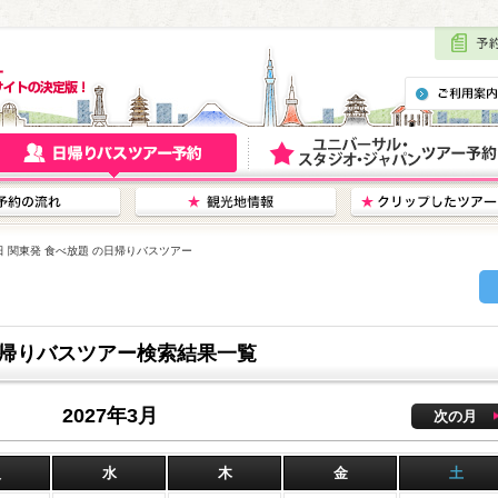
7日 関東発 食べ放題 の日帰りバスツアー
の日帰りバスツアー検索結果一覧
2027年3月
次の月
火
水
木
金
土