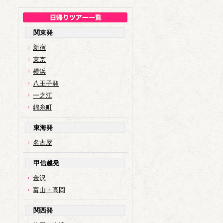
関東発
新宿
東京
横浜
八王子発
一之江
錦糸町
東海発
名古屋
甲信越発
金沢
富山・高岡
関西発