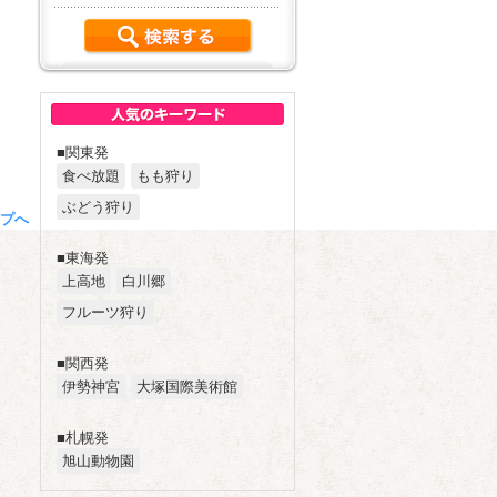
■関東発
食べ放題
もも狩り
ぶどう狩り
プへ
■東海発
上高地
白川郷
フルーツ狩り
■関西発
伊勢神宮
大塚国際美術館
■札幌発
旭山動物園