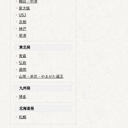
梅田・中津
新大阪
USJ
京都
神戸
草津
東北発
青森
弘前
盛岡
山形・米沢・やまがた蔵王
九州発
博多
北海道発
札幌