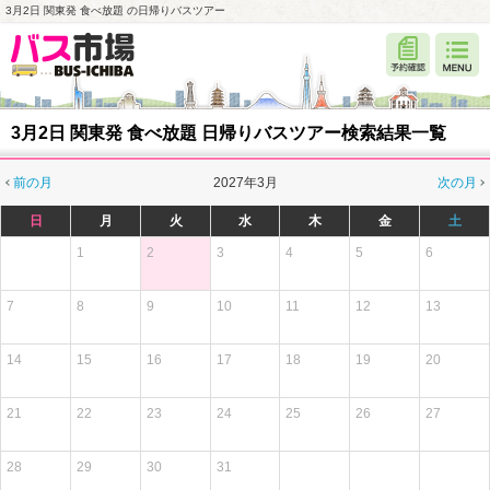
3月2日 関東発 食べ放題 の日帰りバスツアー
3月2日 関東発 食べ放題 日帰りバスツアー検索結果一覧
前の月
2027年3月
次の月
日
月
火
水
木
金
土
1
2
3
4
5
6
7
8
9
10
11
12
13
14
15
16
17
18
19
20
21
22
23
24
25
26
27
28
29
30
31