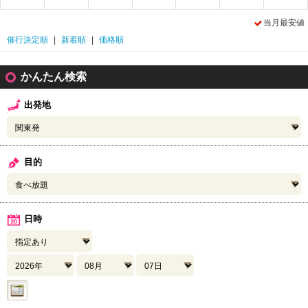
当月最安値
催行決定順
|
新着順
|
価格順
かんたん検索
出発地
目的
日時