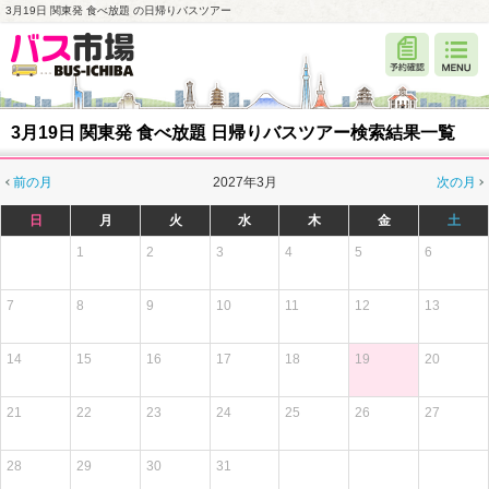
3月19日 関東発 食べ放題 の日帰りバスツアー
3月19日 関東発 食べ放題 日帰りバスツアー検索結果一覧
前の月
2027年3月
次の月
日
月
火
水
木
金
土
1
2
3
4
5
6
7
8
9
10
11
12
13
14
15
16
17
18
19
20
21
22
23
24
25
26
27
28
29
30
31