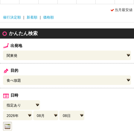
当月最安値
催行決定順
|
新着順
|
価格順
かんたん検索
出発地
目的
日時