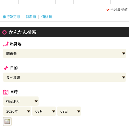
当月最安値
催行決定順
|
新着順
|
価格順
かんたん検索
出発地
目的
日時