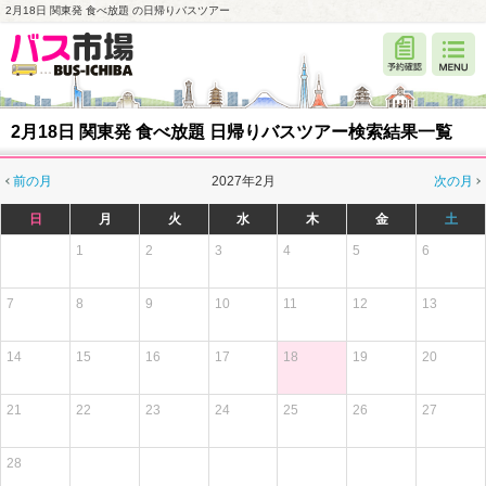
2月18日 関東発 食べ放題 の日帰りバスツアー
2月18日 関東発 食べ放題 日帰りバスツアー検索結果一覧
前の月
2027年2月
次の月
日
月
火
水
木
金
土
1
2
3
4
5
6
7
8
9
10
11
12
13
14
15
16
17
18
19
20
21
22
23
24
25
26
27
28