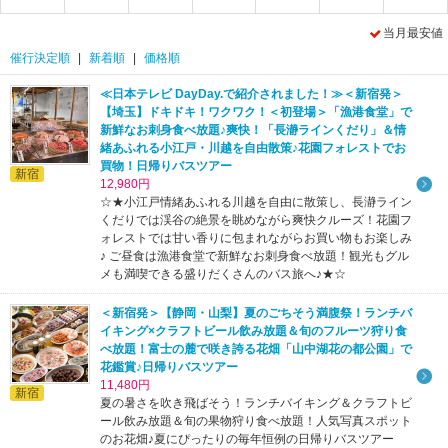
当月最安値
催行決定順
|
新着順
|
価格順
≪日本テレビ DayDay.で紹介されました！≫＜新宿発＞
9
【埼玉】ドキドキ！ワクワク！＜初登場＞「漁港食堂」で
新鮮なお刺身食べ放題♪爽快！「長瀞ラインくだり」＆情
緒あふれる小江戸・川越を自由散策♪花園フォレストでお
買物！日帰りバスツアー
新宿
12,980円
☆★小江戸情緒あふれる川越を自由に散策し、長瀞ライン
くだりでは渓谷の絶景を眺めながら爽快クルーズ！花園フ
ォレストでは甘い香りに包まれながらお買い物もお楽しみ
♪ ご昼食は漁港食堂で新鮮なお刺身食べ放題！観光もグル
メも満喫できる盛りだくさんのバス旅へ♪★☆
＜新宿発＞【静岡・山梨】夏のごちそう満腹祭！ランチバ
イキング×クラフトビール飲み放題＆旬のフルーツ狩り食
べ放題！富士の麓で咲き誇る花畑「山中湖花の都公園」で
花鑑賞♪日帰りバスツアー
11,480円
新宿
夏の暑さを吹き飛ばそう！ランチバイキング＆クラフトビ
ール飲み放題＆旬の果物狩り食べ放題！人気写真スポット
のお花畑♪夏にぴったりの毎年恒例の日帰りバスツアー