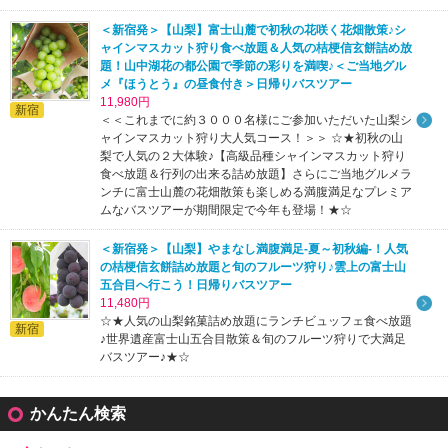
＜新宿発＞【山梨】富士山麓で初秋の花咲く花畑散策♪シ
ャインマスカット狩り食べ放題＆人気の桔梗信玄餅詰め放
題！山中湖花の都公園で季節の彩りを満喫♪＜ご当地グル
メ『ほうとう』の昼食付き＞日帰りバスツアー
11,980円
新宿
＜＜これまでに約３０００名様にご参加いただいた山梨シ
ャインマスカット狩り大人気コース！＞＞ ☆★初秋の山
梨で人気の２大体験♪【高級品種シャインマスカット狩り
食べ放題＆行列の出来る詰め放題】さらにご当地グルメラ
ンチに富士山麓の花畑散策も楽しめる満腹満足なプレミア
ムなバスツアーが期間限定で今年も登場！★☆
＜新宿発＞【山梨】やまなし満腹満足-夏～初秋編-！人気
の桔梗信玄餅詰め放題と旬のフルーツ狩り♪雲上の富士山
五合目へ行こう！日帰りバスツアー
11,480円
☆★人気の山梨銘菓詰め放題にランチビュッフェ食べ放題
新宿
♪世界遺産富士山五合目散策＆旬のフルーツ狩りで大満足
バスツアー♪★☆
かんたん検索