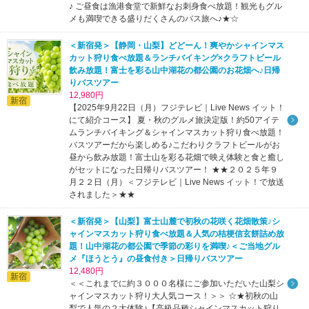
♪ ご昼食は漁港食堂で新鮮なお刺身食べ放題！観光もグル
メも満喫できる盛りだくさんのバス旅へ♪★☆
＜新宿発＞【静岡・山梨】どどーん！爽やかシャインマス
カット狩り食べ放題＆ランチバイキング×クラフトビール
飲み放題！富士を彩る山中湖花の都公園のお花畑へ♪日帰
りバスツアー
12,980円
新宿
【2025年9月22日（月）フジテレビ｜Live News イット！
にて紹介コース】 夏・秋のグルメ旅決定版！約50アイテ
ムランチバイキング＆シャインマスカット狩り食べ放題！
バスツアーだから楽しめる♪こだわりクラフトビールがお
昼から飲み放題！富士山を彩る花畑で映え体験と食と癒し
がセットになった日帰りバスツアー！ ★★２０２５年９
月２２日（月）＜フジテレビ｜Live News イット！で放送
されました＞★★
＜新宿発＞【山梨】富士山麓で初秋の花咲く花畑散策♪シ
ャインマスカット狩り食べ放題＆人気の桔梗信玄餅詰め放
題！山中湖花の都公園で季節の彩りを満喫♪＜ご当地グル
メ『ほうとう』の昼食付き＞日帰りバスツアー
12,480円
新宿
＜＜これまでに約３０００名様にご参加いただいた山梨シ
ャインマスカット狩り大人気コース！＞＞ ☆★初秋の山
梨で人気の２大体験♪【高級品種シャインマスカット狩り