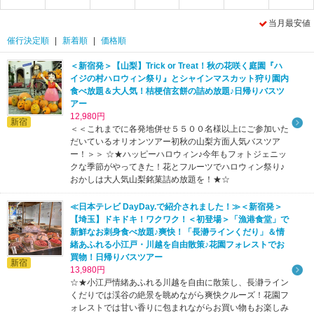
当月最安値
催行決定順
|
新着順
|
価格順
＜新宿発＞【山梨】Trick or Treat！秋の花咲く庭園『ハ
9
イジの村ハロウィン祭り』とシャインマスカット狩り園内
食べ放題＆大人気！桔梗信玄餅の詰め放題♪日帰りバスツ
アー
12,980円
新宿
＜＜これまでに各発地併せ５５００名様以上にご参加いた
だいているオリオンツアー初秋の山梨方面人気バスツア
ー！＞＞ ☆★ハッピーハロウィン♪今年もフォトジェニッ
クな季節がやってきた！花とフルーツでハロウィン祭り♪
おかしは大人気山梨銘菓詰め放題を！★☆
≪日本テレビ DayDay.で紹介されました！≫＜新宿発＞
【埼玉】ドキドキ！ワクワク！＜初登場＞「漁港食堂」で
新鮮なお刺身食べ放題♪爽快！「長瀞ラインくだり」＆情
緒あふれる小江戸・川越を自由散策♪花園フォレストでお
買物！日帰りバスツアー
新宿
13,980円
☆★小江戸情緒あふれる川越を自由に散策し、長瀞ライン
くだりでは渓谷の絶景を眺めながら爽快クルーズ！花園フ
ォレストでは甘い香りに包まれながらお買い物もお楽しみ