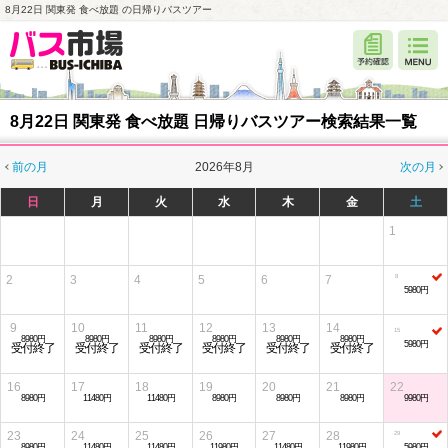
8月22日 関東発 食べ放題 の日帰りバスツアー
8月22日 関東発 食べ放題 日帰りバスツアー検索結果一覧
前の月
2026年8月
次の月
日
月
火
水
木
金
土
1
2
3
4
5
6
7
5980円
9
10
11
12
13
14
8980円
8980円
8980円
8980円
8980円
8980円
5980円
受付終了
受付終了
受付終了
受付終了
受付終了
受付終了
16
17
18
19
20
21
22
8980円
11480円
11480円
8980円
8980円
8980円
9980円
23
24
25
26
27
28
8980円
11480円
11480円
11980円
11480円
11980円
5980円