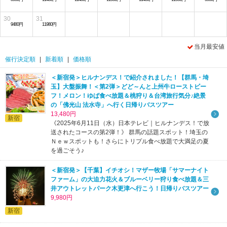
30
31
9480円
11980円
当月最安値
催行決定順
|
新着順
|
価格順
＜新宿発＞ヒルナンデス！で紹介されました！【群馬・埼
玉】大盤振舞！＜第2弾＞どど～んと上州牛ローストビー
フ！メロン！ゆば食べ放題＆桃狩り＆台湾旅行気分♪絶景
の「佛光山 法水寺」へ行く日帰りバスツアー
13,480円
新宿
《2025年6月11日（水）日本テレビ｜ヒルナンデス！で放
送されたコースの第2弾！》 群馬の話題スポット！埼玉の
Ｎｅｗスポットも！さらにトリプル食べ放題で大満足の夏
を過ごそう♪
＜新宿発＞【千葉】イチオシ！マザー牧場「サマーナイト
ファーム」の大迫力花火＆ブルーベリー狩り食べ放題＆三
井アウトレットパーク木更津へ行こう！日帰りバスツアー
9,980円
新宿