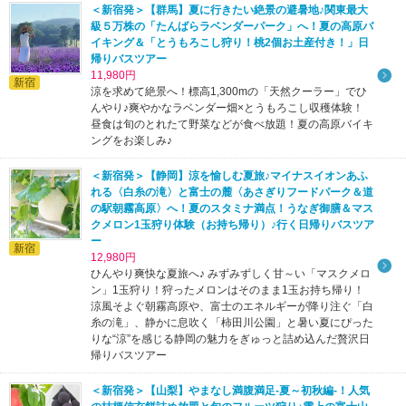
＜新宿発＞【群馬】夏に行きたい絶景の避暑地♪関東最大
級５万株の「たんばらラベンダーパーク」へ！夏の高原バ
イキング＆「とうもろこし狩り！桃2個お土産付き！」日
帰りバスツアー
11,980円
新宿
涼を求めて絶景へ！標高1,300mの「天然クーラー」でひ
んやり♪爽やかなラベンダー畑×とうもろこし収穫体験！
昼食は旬のとれたて野菜などが食べ放題！夏の高原バイキ
ングをお楽しみ♪
＜新宿発＞【静岡】涼を愉しむ夏旅♪マイナスイオンあふ
れる〈白糸の滝〉と富士の麓〈あさぎりフードパーク＆道
の駅朝霧高原〉へ！夏のスタミナ満点！うなぎ御膳＆マス
クメロン1玉狩り体験（お持ち帰り）♪行く日帰りバスツア
ー
新宿
12,980円
ひんやり爽快な夏旅へ♪ みずみずしく甘～い「マスクメロ
ン」1玉狩り！狩ったメロンはそのまま1玉お持ち帰り！
涼風そよぐ朝霧高原や、富士のエネルギーが降り注ぐ「白
糸の滝」、静かに息吹く「柿田川公園」と暑い夏にぴった
りな“涼”を感じる静岡の魅力をぎゅっと詰め込んだ贅沢日
帰りバスツアー
＜新宿発＞【山梨】やまなし満腹満足-夏～初秋編-！人気