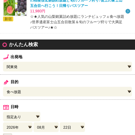
の桔梗信玄餅詰め放題と旬のフルーツ狩り♪雲上の富士山
五合目へ行こう！日帰りバスツアー
11,980円
☆★人気の山梨銘菓詰め放題にランチビュッフェ食べ放題
新宿
♪世界遺産富士山五合目散策＆旬のフルーツ狩りで大満足
バスツアー♪★☆
かんたん検索
出発地
目的
日時