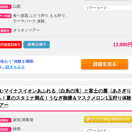
山梨
ツアーコード：
食べ放題,ぶどう狩り,もも狩り,
テーマパーク,体験,
オリオンツアー
12,980
味わう”体験を満喫♪
＆
...続きをみる
旅♪マイナスイオンあふれる〈白糸の滝〉と富士の麓〈あさぎり
へ！夏のスタミナ満点！うなぎ御膳＆マスクメロン1玉狩り体験
アー
新宿,関東発
静岡
ツアーコード：