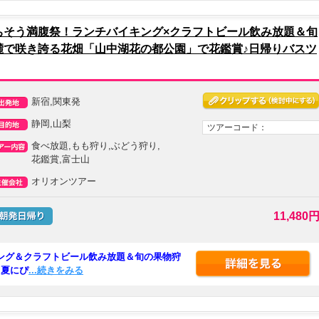
ちそう満腹祭！ランチバイキング×クラフトビール飲み放題＆旬
麓で咲き誇る花畑「山中湖花の都公園」で花鑑賞♪日帰りバスツ
新宿,関東発
静岡,山梨
ツアーコード：
食べ放題,もも狩り,ぶどう狩り,
花鑑賞,富士山
オリオンツアー
11,480
ング＆クラフトビール飲み放題＆旬の果物狩
♪夏にぴ
...続きをみる