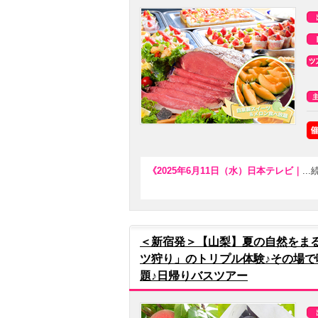
《2025年6月11日（水）日本テレビ｜
..
＜新宿発＞【山梨】夏の自然をま
ツ狩り」のトリプル体験♪その場
題♪日帰りバスツアー