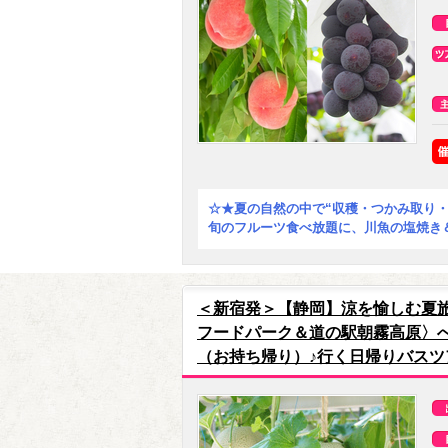
☆★夏の自然の中で“収穫・つかみ取り・
旬のフルーツ食べ放題に、川魚の塩焼き
＜新宿発＞【静岡】涼を愉しむ夏
フードパーク＆道の駅朝霧高原〉
（お持ち帰り）♪行く日帰りバスツ