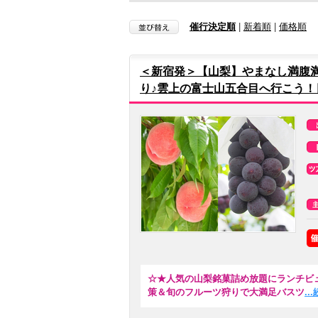
催行決定順
|
新着順
|
価格順
＜新宿発＞【山梨】やまなし満腹満
り♪雲上の富士山五合目へ行こう！
☆★人気の山梨銘菓詰め放題にランチビ
策＆旬のフルーツ狩りで大満足バスツ
.