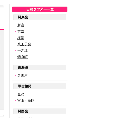
関東発
新宿
東京
横浜
八王子発
一之江
錦糸町
東海発
名古屋
円
甲信越発
金沢
富山・高岡
関西発