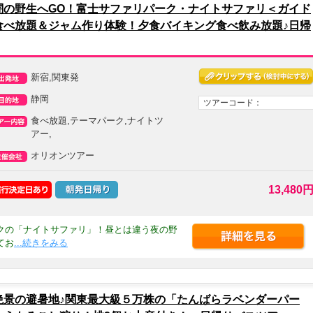
闇の野生へGO！富士サファリパーク・ナイトサファリ＜ガイド
食べ放題＆ジャム作り体験！夕食バイキング食べ飲み放題♪日帰
新宿,関東発
静岡
ツアーコード：
食べ放題,テーマパーク,ナイトツ
アー,
オリオンツアー
13,480
クの「ナイトサファリ」！昼とは違う夜の野
てお
...続きをみる
絶景の避暑地♪関東最大級５万株の「たんばらラベンダーパー