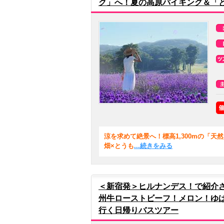
ク」へ！夏の高原バイキング＆「
涼を求めて絶景へ！標高1,300mの「
畑×とうも
...続きをみる
＜新宿発＞ヒルナンデス！で紹介
州牛ローストビーフ！メロン！ゆば
行く日帰りバスツアー