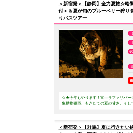
＜新宿発＞【静岡】全力夏旅☆暗
付＞＆夏が旬のブルーベリー狩り
りバスツアー
☆★今年もやります！富士サファリパー
生動物観察、もぎたての夏の甘さ、そし
＜新宿発＞【群馬】夏に行きたい