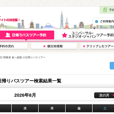
18日 関東発 食べ放題 の日帰りバスツアー
 の日帰りバスツアー検索結果一覧
2026年8月
次の月
水
木
金
土