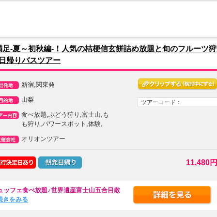
足-夏～初秋編-！人気の桔梗信玄餅詰め放題と旬のフルーツ狩
日帰りバスツアー
新宿,関東発
山梨
ツアーコード：
食べ放題,ぶどう狩り,富士山,も
も狩り,パワースポット,体験,
オリオンツアー
11,480
ュッフェ食べ放題♪世界遺産富士山五合目散
..続きをみる