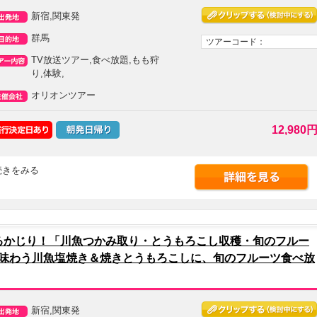
新宿,関東発
群馬
ツアーコード：
TV放送ツアー,食べ放題,もも狩
り,体験,
オリオンツアー
12,980
.続きをみる
るかじり！「川魚つかみ取り・とうもろこし収穫・旬のフルー
で味わう川魚塩焼き＆焼きとうもろこしに、旬のフルーツ食べ放
新宿,関東発