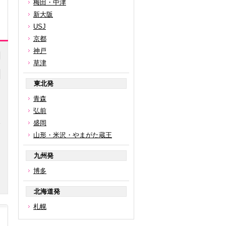
梅田・中津
新大阪
USJ
京都
神戸
草津
東北発
青森
弘前
盛岡
山形・米沢・やまがた蔵王
円
九州発
博多
北海道発
札幌