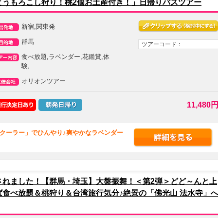
とうもろこし狩り！桃2個お土産付き！」日帰りバスツアー
新宿,関東発
群馬
ツアーコード：
食べ放題,ラベンダー,花鑑賞,体
験,
オリオンツアー
11,480
天然クーラー」でひんやり♪爽やかなラベンダー
されました！【群馬・埼玉】大盤振舞！＜第2弾＞どど～んと上
食べ放題＆桃狩り＆台湾旅行気分♪絶景の「佛光山 法水寺」