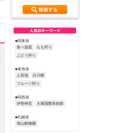
■関東発
食べ放題
もも狩り
ぶどう狩り
■東海発
上高地
白川郷
フルーツ狩り
■関西発
円
伊勢神宮
大塚国際美術館
■札幌発
旭山動物園