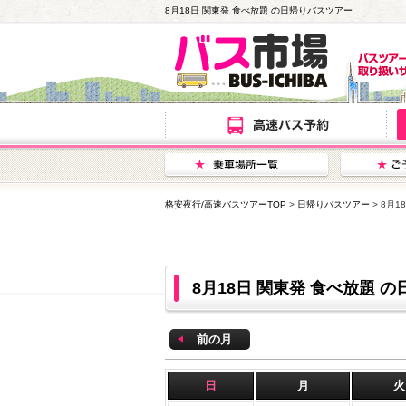
8月18日 関東発 食べ放題 の日帰りバスツアー
格安夜行/高速バスツアーTOP
>
日帰りバスツアー
> 8月
8月18日 関東発 食べ放題
前の月
日
月
火