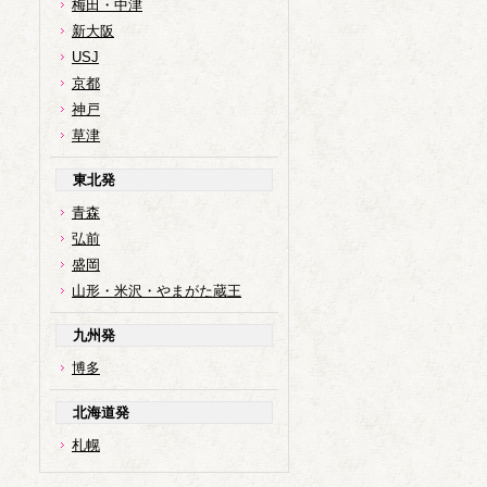
梅田・中津
新大阪
USJ
京都
神戸
草津
東北発
青森
弘前
盛岡
山形・米沢・やまがた蔵王
九州発
博多
北海道発
札幌