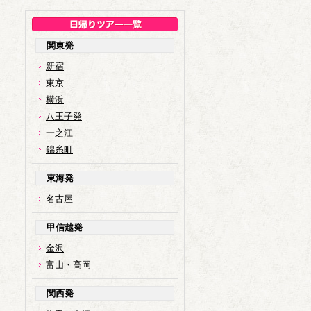
関東発
新宿
東京
横浜
八王子発
一之江
錦糸町
東海発
名古屋
甲信越発
金沢
富山・高岡
関西発