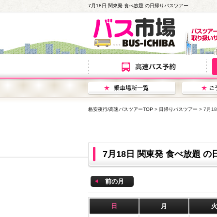
7月18日 関東発 食べ放題 の日帰りバスツアー
格安夜行/高速バスツアーTOP
>
日帰りバスツアー
> 7月
7月18日 関東発 食べ放題
前の月
日
月