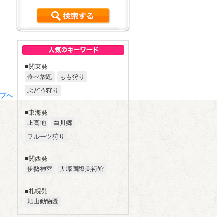
■関東発
食べ放題
もも狩り
ぶどう狩り
プへ
■東海発
上高地
白川郷
フルーツ狩り
■関西発
伊勢神宮
大塚国際美術館
■札幌発
旭山動物園