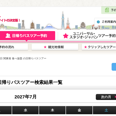
18日 関東発 食べ放題 の日帰りバスツアー
 の日帰りバスツアー検索結果一覧
2027年7月
次の月
火
水
木
金
土