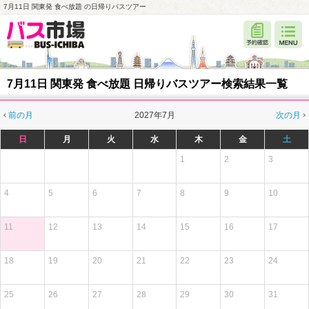
7月11日 関東発 食べ放題 の日帰りバスツアー
7月11日 関東発 食べ放題 日帰りバスツアー検索結果一覧
前の月
2027年7月
次の月
日
月
火
水
木
金
土
1
2
3
4
5
6
7
8
9
10
11
12
13
14
15
16
17
18
19
20
21
22
23
24
25
26
27
28
29
30
31