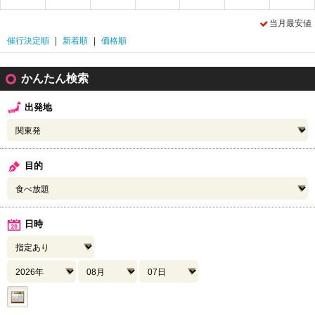
当月最安値
催行決定順
|
新着順
|
価格順
かんたん検索
出発地
目的
日時