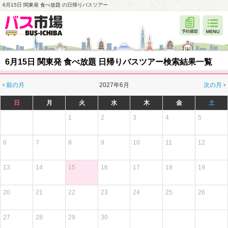
6月15日 関東発 食べ放題 の日帰りバスツアー
6月15日 関東発 食べ放題 日帰りバスツアー検索結果一覧
前の月
2027年6月
次の月
日
月
火
水
木
金
土
1
2
3
4
5
6
7
8
9
10
11
12
13
14
15
16
17
18
19
20
21
22
23
24
25
26
27
28
29
30