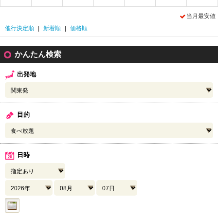
当月最安値
催行決定順
|
新着順
|
価格順
かんたん検索
出発地
目的
日時