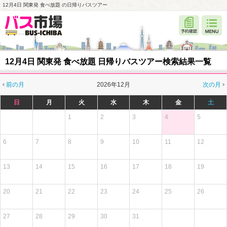
12月4日 関東発 食べ放題 の日帰りバスツアー
12月4日 関東発 食べ放題 日帰りバスツアー検索結果一覧
前の月
2026年12月
次の月
日
月
火
水
木
金
土
1
2
3
4
5
6
7
8
9
10
11
12
13
14
15
16
17
18
19
20
21
22
23
24
25
26
27
28
29
30
31