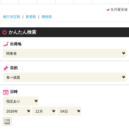
当月最安値
催行決定順
|
新着順
|
価格順
かんたん検索
出発地
目的
日時