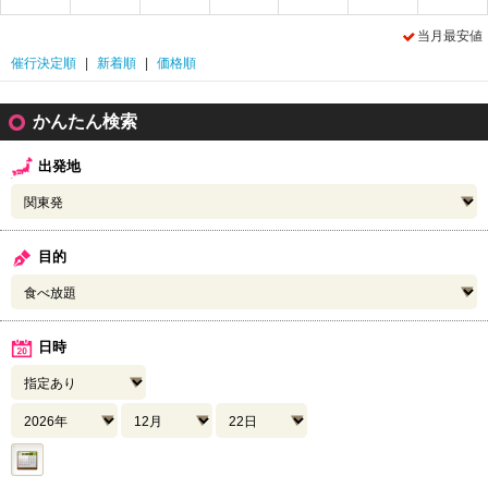
当月最安値
催行決定順
|
新着順
|
価格順
かんたん検索
出発地
目的
日時