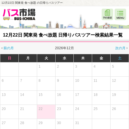
12月22日 関東発 食べ放題 の日帰りバスツアー
12月22日 関東発 食べ放題 日帰りバスツアー検索結果一覧
前の月
2026年12月
次の月
日
月
火
水
木
金
土
1
2
3
4
5
6
7
8
9
10
11
12
13
14
15
16
17
18
19
20
21
22
23
24
25
26
27
28
29
30
31