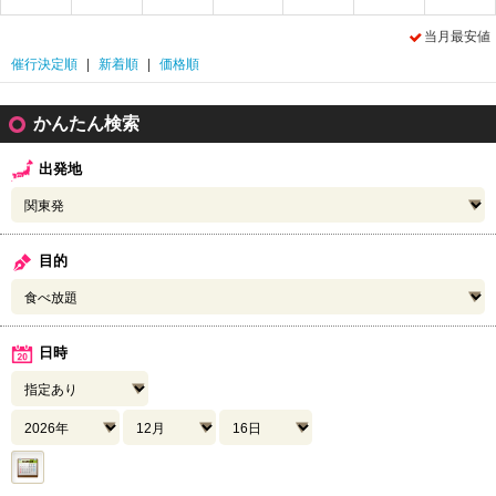
当月最安値
催行決定順
|
新着順
|
価格順
かんたん検索
出発地
目的
日時