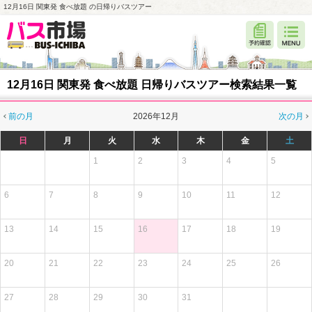
12月16日 関東発 食べ放題 の日帰りバスツアー
12月16日 関東発 食べ放題 日帰りバスツアー検索結果一覧
前の月
2026年12月
次の月
日
月
火
水
木
金
土
1
2
3
4
5
6
7
8
9
10
11
12
13
14
15
16
17
18
19
20
21
22
23
24
25
26
27
28
29
30
31