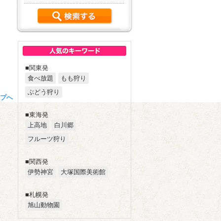
■関東発
食べ放題
もも狩り
ぶどう狩り
プへ
■東海発
上高地
白川郷
フルーツ狩り
■関西発
伊勢神宮
大塚国際美術館
■札幌発
旭山動物園