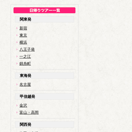
関東発
新宿
東京
横浜
八王子発
一之江
錦糸町
東海発
名古屋
甲信越発
金沢
富山・高岡
関西発