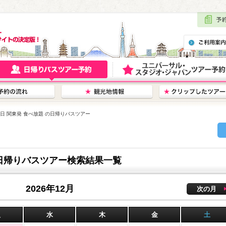
月1日 関東発 食べ放題 の日帰りバスツアー
 の日帰りバスツアー検索結果一覧
2026年12月
次の月
火
水
木
金
土