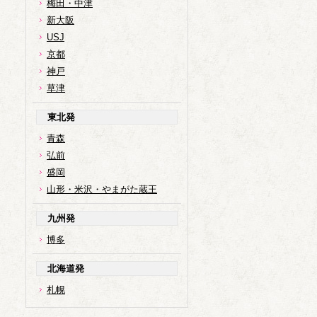
梅田・中津
新大阪
USJ
京都
神戸
草津
東北発
青森
弘前
盛岡
山形・米沢・やまがた蔵王
九州発
博多
北海道発
札幌