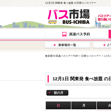
12月1日 関東発 食べ放題 の日帰りバスツアー
格安夜行/高速バスツアーTOP
>
日帰りバスツアー
> 12
12月1日 関東発 食べ放題
前の月
日
月