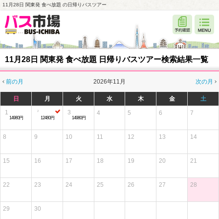
11月28日 関東発 食べ放題 の日帰りバスツアー
11月28日 関東発 食べ放題 日帰りバスツアー検索結果一覧
前の月
2026年11月
次の月
日
月
火
水
木
金
土
1
3
4
5
6
7
14980円
12480円
14980円
8
9
10
11
12
13
14
15
16
17
18
19
20
21
22
23
24
25
26
27
28
29
30