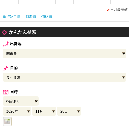
2
当月最安値
催行決定順
|
新着順
|
価格順
かんたん検索
出発地
目的
日時