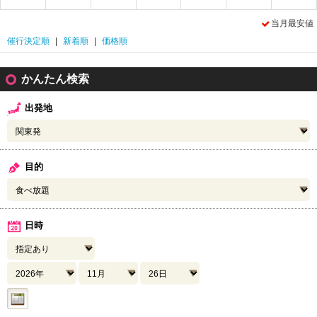
2
当月最安値
催行決定順
|
新着順
|
価格順
かんたん検索
出発地
目的
日時