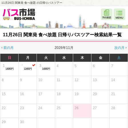
11月26日 関東発 食べ放題 の日帰りバスツアー
11月26日 関東発 食べ放題 日帰りバスツアー検索結果一覧
前の月
2026年11月
次の月
日
月
火
水
木
金
土
1
3
4
5
6
7
14980円
12480円
14980円
8
9
10
11
12
13
14
15
16
17
18
19
20
21
22
23
24
25
26
27
28
29
30