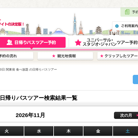
月10日 関東発 食べ放題 の日帰りバスツアー
 の日帰りバスツアー検索結果一覧
2026年11月
次の月
火
水
木
金
土