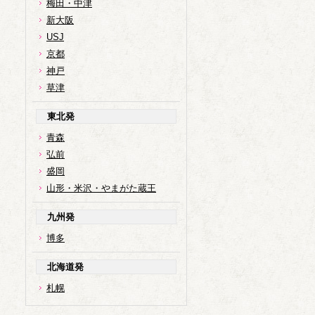
梅田・中津
新大阪
USJ
京都
神戸
草津
東北発
青森
弘前
盛岡
山形・米沢・やまがた蔵王
九州発
博多
北海道発
札幌