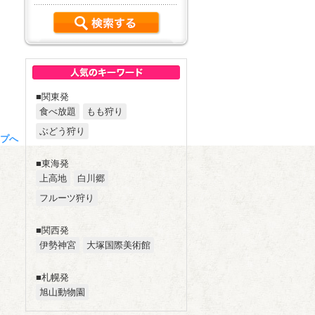
■関東発
食べ放題
もも狩り
ぶどう狩り
プへ
■東海発
上高地
白川郷
フルーツ狩り
■関西発
伊勢神宮
大塚国際美術館
■札幌発
旭山動物園