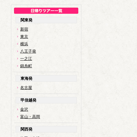
関東発
新宿
東京
横浜
八王子発
一之江
錦糸町
東海発
名古屋
甲信越発
金沢
富山・高岡
関西発