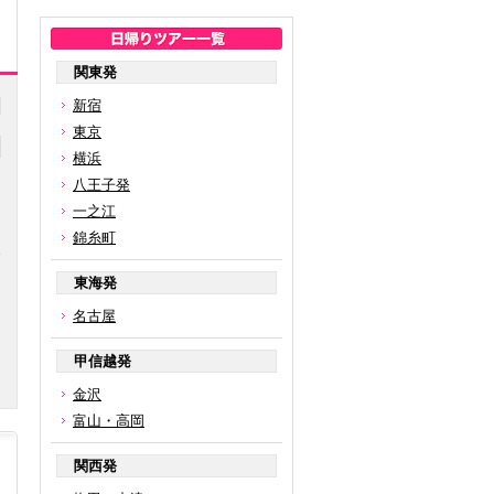
関東発
新宿
東京
横浜
八王子発
一之江
錦糸町
円
東海発
名古屋
甲信越発
金沢
富山・高岡
関西発