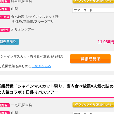
錦糸町,関東発
山梨
ツアーコード：
食べ放題,シャインマスカット狩
り,体験,花鑑賞,フルーツ狩り
オリオンツアー
11,980
種シャインマスカット狩り食べ放題＆行列の
く庭園散策も楽しめる
...続きをみる
高級品種「シャインマスカット狩り」園内食べ放題×人気の詰め
の人気コラボ！日帰りバスツアー
一之江,関東発
山梨