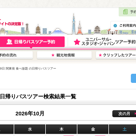
月19日 関東発 食べ放題 の日帰りバスツアー
 の日帰りバスツアー検索結果一覧
2026年10月
次の月
火
水
木
金
土