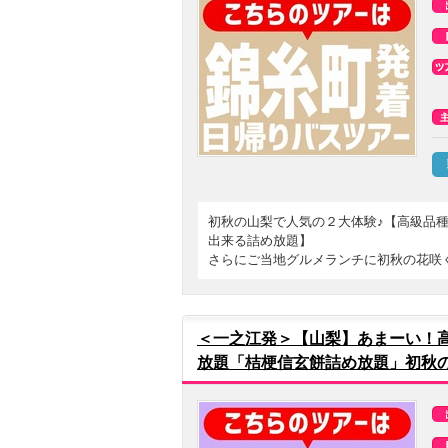
初秋の山梨で人気の２大体験♪【高級品
出来る詰め放題】
さらにご当地グルメランチに初秋の花咲
＜一之江発＞【山梨】あまーい！
放題「桔梗信玄餅詰め放題」初秋