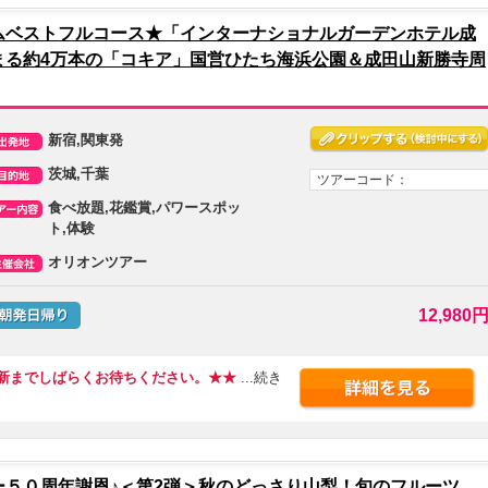
ムベストフルコース★「インターナショナルガーデンホテル成
まる約4万本の「コキア」国営ひたち海浜公園＆成田山新勝寺周
新宿,関東発
茨城,千葉
ツアーコード：
食べ放題,花鑑賞,パワースポッ
ト,体験
オリオンツアー
12,980
更新までしばらくお待ちください。★★
...続き
５０周年謝恩♪＜第2弾＞秋のどっさり山梨！旬のフルーツ