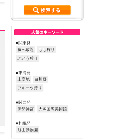
■関東発
食べ放題
もも狩り
ぶどう狩り
■東海発
上高地
白川郷
フルーツ狩り
円
■関西発
伊勢神宮
大塚国際美術館
■札幌発
旭山動物園