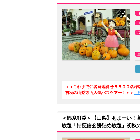
＜＜これまでに各発地併せ５５００名様
初秋の山梨方面人気バスツアー！＞＞
.
＜錦糸町発＞【山梨】あまーい！
放題「桔梗信玄餅詰め放題」初秋