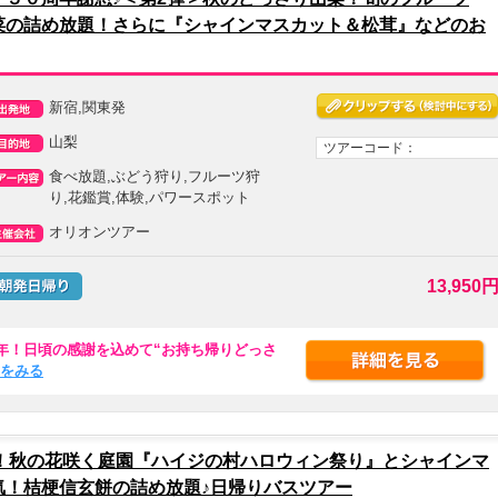
菜の詰め放題！さらに『シャインマスカット＆松茸』などのお
新宿,関東発
山梨
ツアーコード：
食べ放題,ぶどう狩り,フルーツ狩
り,花鑑賞,体験,パワースポット
オリオンツアー
13,950
年！日頃の感謝を込めて“お持ち帰りどっさ
続きをみる
Treat！秋の花咲く庭園『ハイジの村ハロウィン祭り』とシャインマ
気！桔梗信玄餅の詰め放題♪日帰りバスツアー