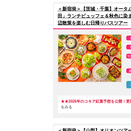
＜新宿発＞【茨城・千葉】オータ
田」ランチビュッフェ＆秋色に染
辺散策を楽しむ日帰りバスツアー
★★2026年のコキア紅葉予想を公開！
をみる
＜新宿発＞【山梨】オリオンツアー