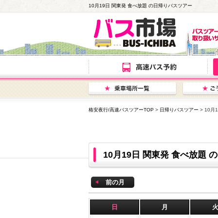
10月19日 関東発 食べ放題 の日帰りバスツアー
格安夜行/高速バスツアーTOP
>
日帰りバスツアー
> 10
10月19日 関東発 食べ放題
前の月
日
月