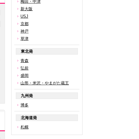
梅田・中津
新大阪
USJ
京都
神戸
草津
東北発
青森
円
弘前
盛岡
山形・米沢・やまがた蔵王
九州発
博多
北海道発
札幌