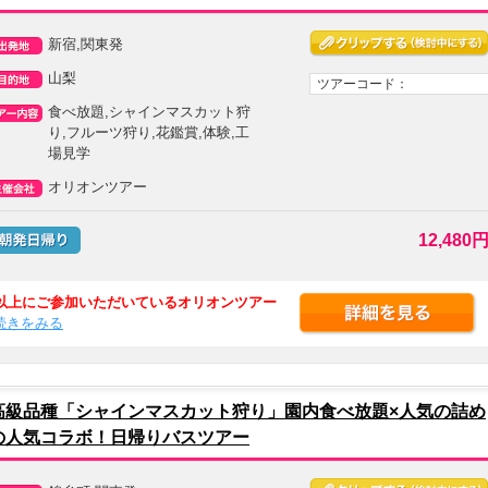
新宿,関東発
山梨
ツアーコード：
食べ放題,シャインマスカット狩
り,フルーツ狩り,花鑑賞,体験,工
場見学
オリオンツアー
12,480
以上にご参加いただいているオリオンツアー
..続きをみる
高級品種「シャインマスカット狩り」園内食べ放題×人気の詰め
の人気コラボ！日帰りバスツアー