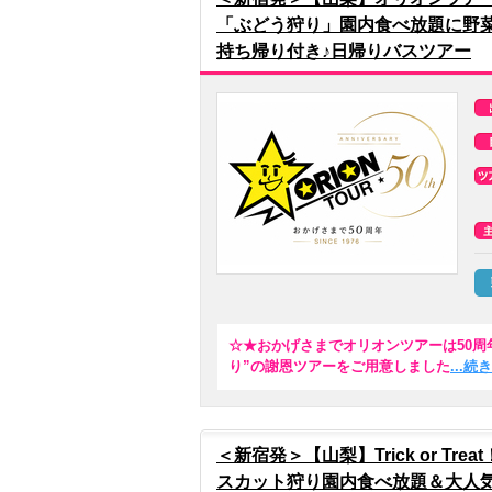
「ぶどう狩り」園内食べ放題に野
持ち帰り付き♪日帰りバスツアー
☆★おかげさまでオリオンツアーは50周
り”の謝恩ツアーをご用意しました
...
＜新宿発＞【山梨】Trick or 
スカット狩り園内食べ放題＆大人