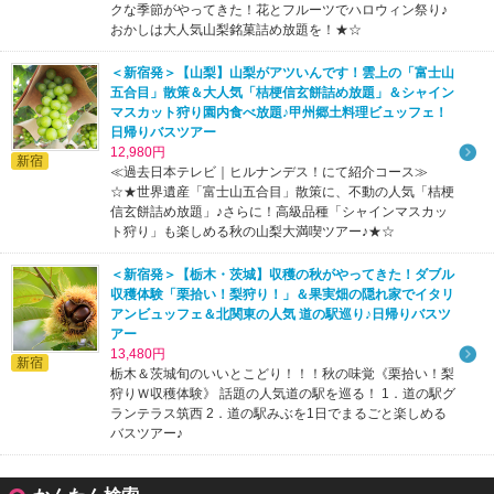
クな季節がやってきた！花とフルーツでハロウィン祭り♪
おかしは大人気山梨銘菓詰め放題を！★☆
＜新宿発＞【山梨】山梨がアツいんです！雲上の「富士山
五合目」散策＆大人気「桔梗信玄餅詰め放題」＆シャイン
マスカット狩り園内食べ放題♪甲州郷土料理ビュッフェ！
日帰りバスツアー
12,980円
新宿
≪過去日本テレビ｜ヒルナンデス！にて紹介コース≫
☆★世界遺産「富士山五合目」散策に、不動の人気「桔梗
信玄餅詰め放題」♪さらに！高級品種「シャインマスカッ
ト狩り」も楽しめる秋の山梨大満喫ツアー♪★☆
＜新宿発＞【栃木・茨城】収穫の秋がやってきた！ダブル
収穫体験「栗拾い！梨狩り！」＆果実畑の隠れ家でイタリ
アンビュッフェ＆北関東の人気 道の駅巡り♪日帰りバスツ
アー
13,480円
新宿
栃木＆茨城旬のいいとこどり！！！秋の味覚《栗拾い！梨
狩りＷ収穫体験》 話題の人気道の駅を巡る！ 1．道の駅グ
ランテラス筑西 2．道の駅みぶを1日でまるごと楽しめる
バスツアー♪