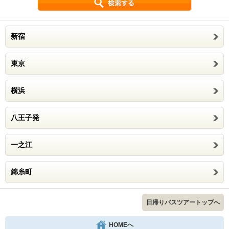
新宿
東京
横浜
八王子発
一之江
錦糸町
日帰りバスツアートップへ
HOMEへ