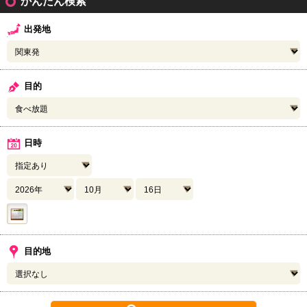
かんたん検索
出発地
目的
日時
目的地