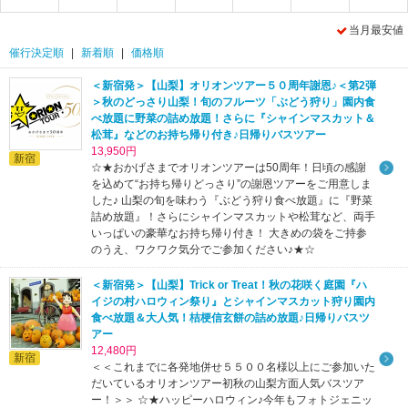
当月最安値
催行決定順
|
新着順
|
価格順
＜新宿発＞【山梨】オリオンツアー５０周年謝恩♪＜第2弾
5
6
7
＞秋のどっさり山梨！旬のフルーツ「ぶどう狩り」園内食
べ放題に野菜の詰め放題！さらに『シャインマスカット＆
松茸』などのお持ち帰り付き♪日帰りバスツアー
13,950円
新宿
☆★おかげさまでオリオンツアーは50周年！日頃の感謝
を込めて“お持ち帰りどっさり”の謝恩ツアーをご用意しま
13
した♪ 山梨の旬を味わう『ぶどう狩り食べ放題』に『野菜
詰め放題』！さらにシャインマスカットや松茸など、両手
いっぱいの豪華なお持ち帰り付き！ 大きめの袋をご持参
のうえ、ワクワク気分でご参加ください♪★☆
19
＜新宿発＞【山梨】Trick or Treat！秋の花咲く庭園『ハ
イジの村ハロウィン祭り』とシャインマスカット狩り園内
食べ放題＆大人気！桔梗信玄餅の詰め放題♪日帰りバスツ
アー
12,480円
新宿
＜＜これまでに各発地併せ５５００名様以上にご参加いた
だいているオリオンツアー初秋の山梨方面人気バスツア
ー！＞＞ ☆★ハッピーハロウィン♪今年もフォトジェニッ