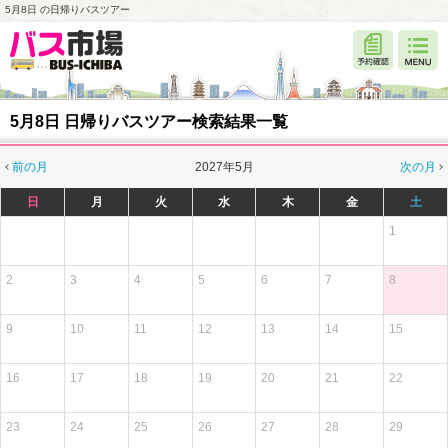
5月8日 の日帰りバスツアー
5月8日 日帰りバスツアー検索結果一覧
前の月
2027年5月
次の月
日
月
火
水
木
金
土
1
2
3
4
5
6
7
8
9
10
11
12
13
14
15
16
17
18
19
20
21
22
23
24
25
26
27
28
29