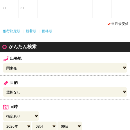
30
31
当月最安値
催行決定順
|
新着順
|
価格順
かんたん検索
出発地
目的
日時