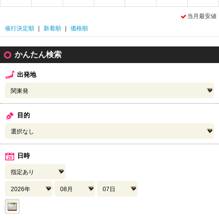
当月最安値
催行決定順
|
新着順
|
価格順
かんたん検索
出発地
目的
日時