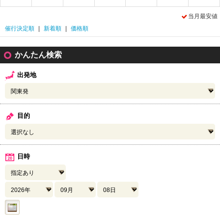
当月最安値
催行決定順
|
新着順
|
価格順
かんたん検索
出発地
目的
日時