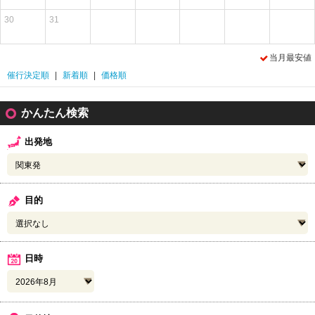
30
31
当月最安値
催行決定順
|
新着順
|
価格順
かんたん検索
出発地
目的
日時