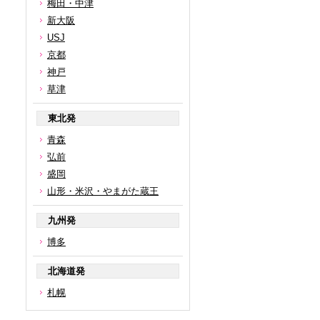
梅田・中津
新大阪
USJ
京都
神戸
草津
東北発
青森
弘前
盛岡
山形・米沢・やまがた蔵王
九州発
博多
北海道発
札幌