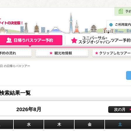
22日 の日帰りバスツアー
ー検索結果一覧
2026年8月
次の月
火
水
木
金
土