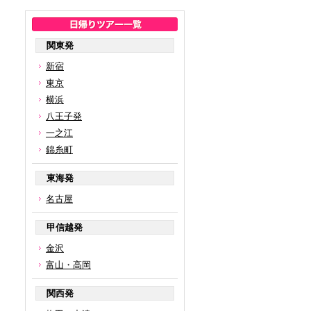
関東発
新宿
東京
横浜
八王子発
一之江
錦糸町
東海発
名古屋
甲信越発
金沢
富山・高岡
関西発