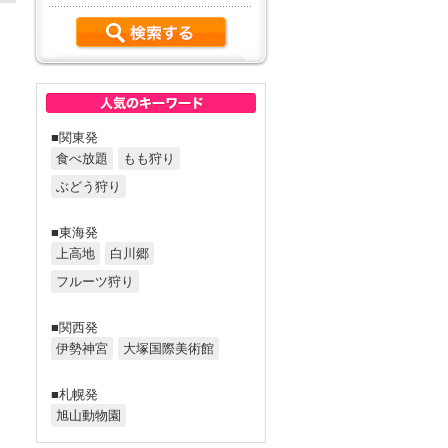
■関東発
食べ放題
もも狩り
ぶどう狩り
■東海発
上高地
白川郷
フルーツ狩り
■関西発
伊勢神宮
大塚国際美術館
■札幌発
旭山動物園