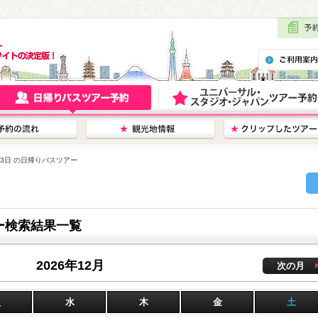
月23日 の日帰りバスツアー
アー検索結果一覧
2026年12月
次の月
火
水
木
金
土