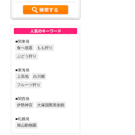
■関東発
食べ放題
もも狩り
ぶどう狩り
■東海発
上高地
白川郷
フルーツ狩り
■関西発
伊勢神宮
大塚国際美術館
■札幌発
旭山動物園