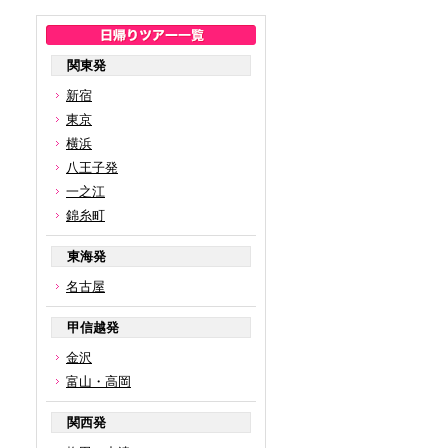
関東発
新宿
東京
横浜
八王子発
一之江
錦糸町
東海発
名古屋
甲信越発
金沢
富山・高岡
関西発