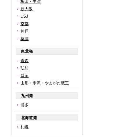
梅田・中津
新大阪
USJ
京都
神戸
草津
東北発
青森
弘前
盛岡
山形・米沢・やまがた蔵王
九州発
博多
北海道発
札幌