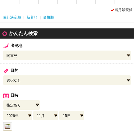
当月最安値
催行決定順
|
新着順
|
価格順
かんたん検索
出発地
目的
日時