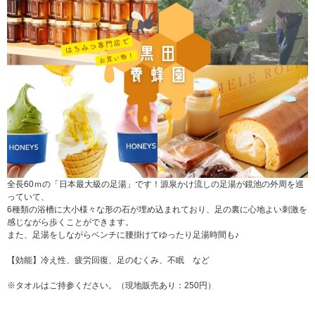
全長60ｍの「日本最大級の足湯」です！源泉かけ流しの足湯が鏡池の外周を巡
っていて、
6種類の浴槽に大小様々な形の石が埋め込まれており、足の裏に心地よい刺激を
感じながら歩くことができます。
また、足湯をしながらベンチに腰掛けてゆったり足湯時間も♪
【効能】冷え性、疲労回復、足のむくみ、不眠 など
※タオルはご持参ください。（現地販売あり：250円）