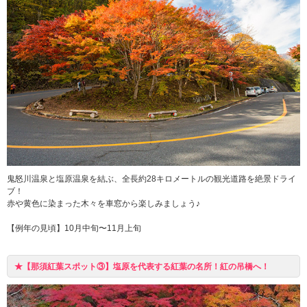
鬼怒川温泉と塩原温泉を結ぶ、全長約28キロメートルの観光道路を絶景ドライ
ブ！
赤や黄色に染まった木々を車窓から楽しみましょう♪
【例年の見頃】10月中旬〜11月上旬
★【那須紅葉スポット③】塩原を代表する紅葉の名所！紅の吊橋へ！