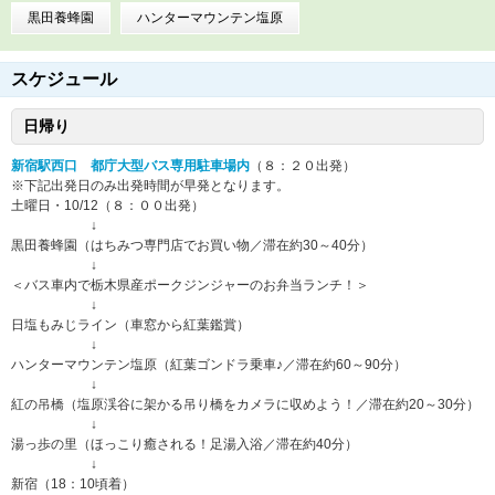
黒田養蜂園
ハンターマウンテン塩原
スケジュール
日帰り
新宿駅西口 都庁大型バス専用駐車場内
（８：２０出発）
※下記出発日のみ出発時間が早発となります。
土曜日・10/12（８：００出発）
↓
黒田養蜂園（はちみつ専門店でお買い物／滞在約30～40分）
↓
＜バス車内で栃木県産ポークジンジャーのお弁当ランチ！＞
↓
日塩もみじライン（車窓から紅葉鑑賞）
↓
ハンターマウンテン塩原（紅葉ゴンドラ乗車♪／滞在約60～90分）
↓
紅の吊橋（塩原渓谷に架かる吊り橋をカメラに収めよう！／滞在約20～30分）
↓
湯っ歩の里（ほっこり癒される！足湯入浴／滞在約40分）
↓
新宿（18：10頃着）