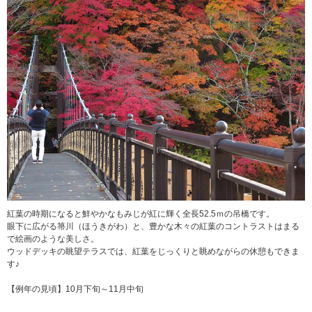
紅葉の時期になると鮮やかなもみじが紅に輝く全長52.5ｍの吊橋です。
眼下に広がる箒川（ほうきがわ）と、豊かな木々の紅葉のコントラストはまる
で絵画のような美しさ。
ウッドデッキの眺望テラスでは、紅葉をじっくりと眺めながらの休憩もできま
す♪
【例年の見頃】10月下旬～11月中旬