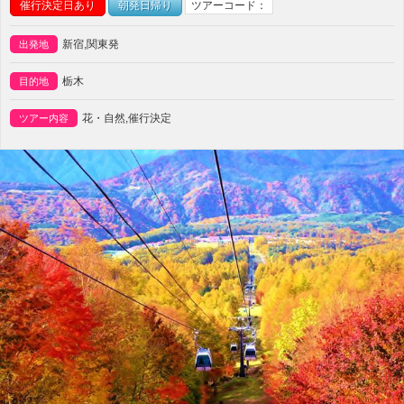
催行決定日あり
朝発日帰り
ツアーコード：
新宿,関東発
出発地
栃木
目的地
花・自然,催行決定
ツアー内容