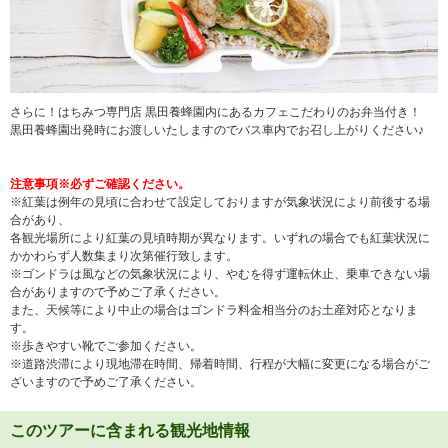
さらに！はちみつ専門店 黒田養蜂園内にあるカフェこだわりのお弁当付き！
黒田養蜂園出発時にお渡しいたしますのでバス車内でお召し上がりください♪
注意事項※必ずご確認ください。
※紅葉は例年の見頃に合わせて設定しておりますが気象状況により前後する場
合があり、
各観光場所により紅葉の見頃時期が異なります。いずれの場合でも紅葉状況に
かかわらず人数集まり次第催行致します。
※ゴンドラは風などの気象状況により、やむを得ず運転休止、乗車できない場
合がありますので予めご了承ください。
また、天候等により中止の場合はゴンドラ料金相当分のお土産対応となりま
す。
※歩きやすい靴でご参加ください。
※道路渋滞により現地滞在時間、帰着時間、行程が大幅に変更になる場合がご
ざいますので予めご了承ください。
このツアーに含まれる観光地情報