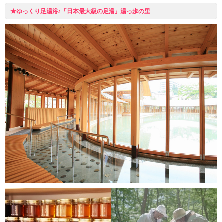
★ゆっくり足湯浴♪「日本最大級の足湯」湯っ歩の里