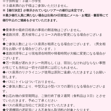
※子供料金：３歳～小学生
※３歳未満のお子様はご参加いただけません。
※【催行決定】が表示されていないツアーの催行は未定です。
※最少催行人員に満たない場合は出発の4日前迄にメール・お電話・書面等にて
催行中止のご連絡をさせていただきます。
◆乗車券や最終日程表の事前の郵送物はございません。
◆道路渋滞、悪天候等によりコース内容が変更になる場合がございま
す。
◆ご参加人数によりバス座席が相席となる場合がございます。（男女相
席をお願いする場合がございます。）
◆道路渋滞等により現地滞在時間や帰着時間が大幅に変更になる場合が
ございます。
◆万一到着が遅れタクシー利用もしくは、宿泊しなければならない事態
が生じても当社は一切その請求には応じられません。
◆バス座席のリクライニング使用は原則ご遠慮いただきますようお願い
致します。
◆バスにトイレはついておりません。
◆ご参加人数により、中型又は小型バスでの運行となる場合がございま
す。
◆お忘れ物の保管期間は、ご旅行終了後２週間（食料品は３日）とさせ
ていただきます。予めご了承ください
◆バスの座席は当社にて決定させていただきます。
◆交通機関の遅延等による不参加も取消料の対象となります。