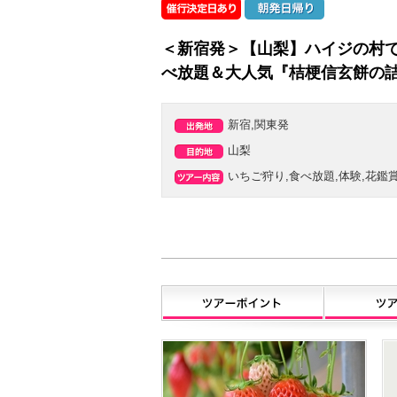
＜新宿発＞【山梨】ハイジの村
べ放題＆大人気『桔梗信玄餅の
新宿,関東発
山梨
いちご狩り,食べ放題,体験,花鑑賞