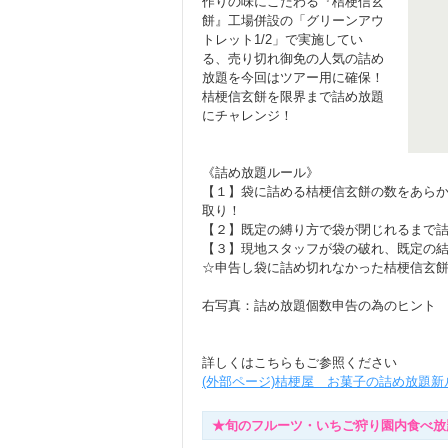
作りの味にこだわる『桔梗信玄
餅』工場併設の「グリーンアウ
トレット1/2」で実施してい
る、売り切れ御免の人気の詰め
放題を今回はツアー用に確保！
桔梗信玄餅を限界まで詰め放題
にチャレンジ！
《詰め放題ルール》
【１】袋に詰める桔梗信玄餅の数をあら
取り！
【２】既定の縛り方で袋が閉じれるまで
【３】現地スタッフが袋の破れ、既定の
☆申告し袋に詰め切れなかった桔梗信玄餅
右写真：詰め放題個数申告の為のヒント
詳しくはこちらもご参照ください
(外部ページ)桔梗屋 お菓子の詰め放題新
★旬のフルーツ・いちご狩り園内食べ放