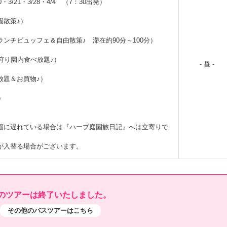
20・3/21・3/28・4/4 （7：30出発）
園散策♪）
ンチビュッフェ＆自由散策♪ 滞在約90分～100分）
狩り園内食べ放題♪）
- 昼 -
放題＆お買物♪）
）
幅に遅れている場合は『ハーブ庭園旅日記』へは立寄りで
。
が入替る場合がございます。
のツアーは終了いたしました。
その他のバスツアーはこちら