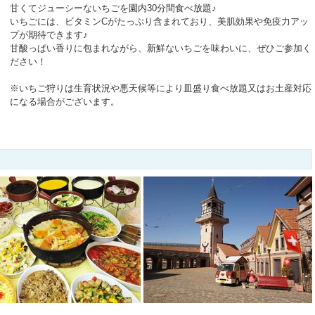
甘くてジューシーないちごを園内30分間食べ放題♪
いちごには、ビタミンCがたっぷり含まれており、美肌効果や免疫力アッ
プが期待できます♪
甘酸っぱい香りに包まれながら、新鮮ないちごを味わいに、ぜひご参加く
ださい！
※いちご狩りは生育状況や悪天候等により皿盛り食べ放題又はお土産対応
になる場合がございます。