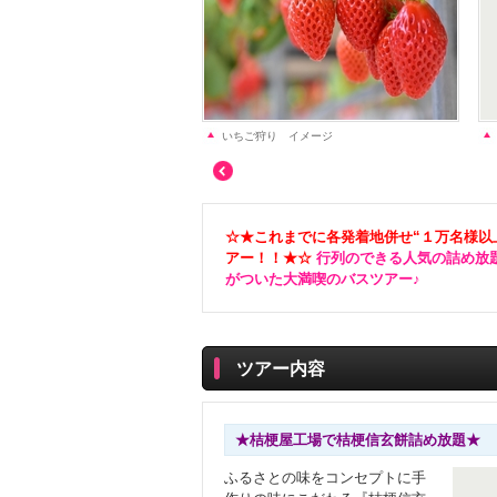
いちご狩り イメージ
☆★これまでに各発着地併せ“１万名様以
アー！！★☆
行列のできる人気の詰め放
がついた大満喫のバスツアー♪
ツアー内容
★桔梗屋工場で桔梗信玄餅詰め放題★
ふるさとの味をコンセプトに手