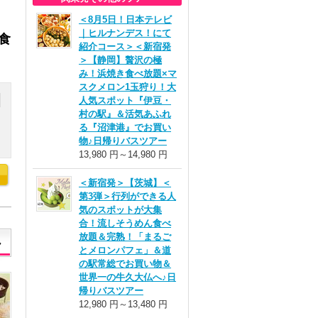
＜8月5日！日本テレビ
｜ヒルナンデス！にて
食
紹介コース＞＜新宿発
＞【静岡】贅沢の極
み！浜焼き食べ放題×マ
スクメロン1玉狩り！大
人気スポット『伊豆・
村の駅』＆活気あふれ
る『沼津港』でお買い
円
物♪日帰りバスツアー
13,980 円～14,980 円
＜新宿発＞【茨城】＜
第3弾＞行列ができる人
気のスポットが大集
合！流しそうめん食べ
放題＆完熟！「まるご
とメロンパフェ」＆道
の駅常総でお買い物＆
世界一の牛久大仏へ♪日
帰りバスツアー
12,980 円～13,480 円