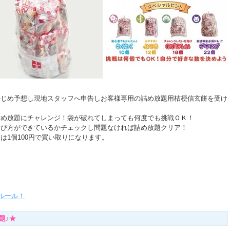
かじめ予想し現地スタッフへ申告しお客様専用の詰め放題用桔梗信玄餅を受け
詰め放題にチャレンジ！袋が破れてしまっても何度でも挑戦ＯＫ！
結び方ができているかチェックし問題なければ詰め放題クリア！
は1個100円で買い取りになります。
ルール！
題♪★