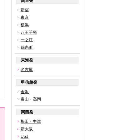
関東発
新宿
東京
横浜
八王子発
一之江
錦糸町
東海発
名古屋
甲信越発
金沢
富山・高岡
関西発
梅田・中津
新大阪
USJ