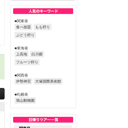
■関東発
食べ放題
もも狩り
ぶどう狩り
■東海発
上高地
白川郷
フルーツ狩り
■関西発
伊勢神宮
大塚国際美術館
■札幌発
旭山動物園