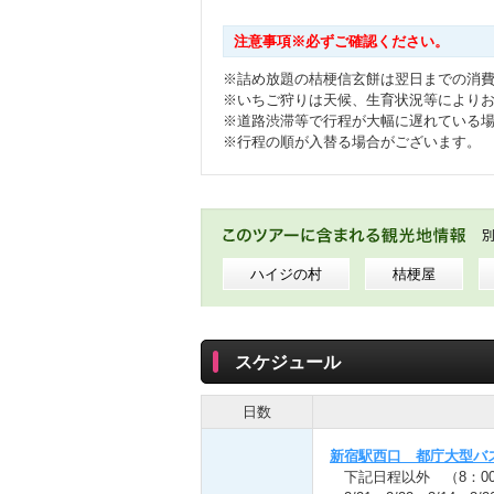
注意事項※必ずご確認ください。
※詰め放題の桔梗信玄餅は翌日までの消
※いちご狩りは天候、生育状況等により
※道路渋滞等で行程が大幅に遅れている
※行程の順が入替る場合がございます。
ハイジの村
桔梗屋
スケジュール
日数
新宿駅西口 都庁大型バ
下記日程以外 （8：0