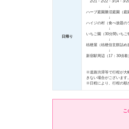
2/21・2/22・3/14・3/
↓
ハーブ庭園勝沼庭園（庭
↓
ハイジの村（食べ放題のラ
↓
いちご園（30分間いちご
日帰り
↓
桔梗屋（桔梗信玄餅詰め
↓
新宿駅周辺（17：30頃着
※道路渋滞等で行程が大
きない場合がございます
※日程により、行程の順
こ