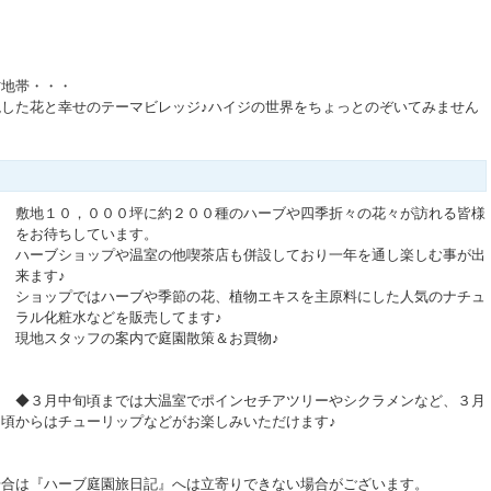
村地帯・・・
した花と幸せのテーマビレッジ♪ハイジの世界をちょっとのぞいてみません
敷地１０，０００坪に約２００種のハーブや四季折々の花々が訪れる皆様
をお待ちしています。
ハーブショップや温室の他喫茶店も併設しており一年を通し楽しむ事が出
来ます♪
ショップではハーブや季節の花、植物エキスを主原料にした人気のナチュ
ラル化粧水などを販売してます♪
現地スタッフの案内で庭園散策＆お買物♪
◆３月中旬頃までは大温室でポインセチアツリーやシクラメンなど、３月
頃からはチューリップなどがお楽しみいただけます♪
場合は『ハーブ庭園旅日記』へは立寄りできない場合がございます。