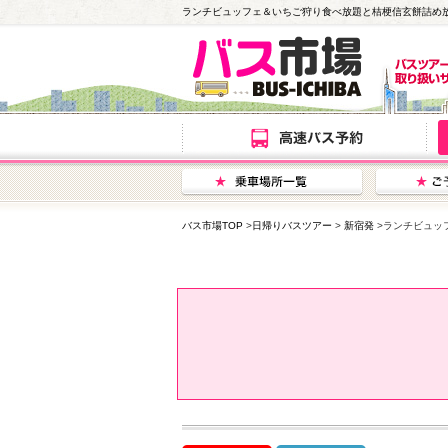
ランチビュッフェ＆いちご狩り食べ放題と桔梗信玄餅詰め
バス市場TOP
>
日帰りバスツアー
>
新宿発
>ランチビュッ