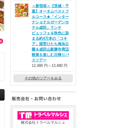
＜新宿発＞【茨城・千
葉】オータムベストフ
ルコース★「インター
ナショナルガーデンホ
テル成田」ランチ
ビュッフェ＆秋色に染
ハイジの村 イメージ
ハーブ庭園 イメージ
まる約4万本の「コキ
ア」国営ひたち海浜公
園＆成田山新勝寺周辺
散策を楽しむ日帰りバ
スツアー
12,480 円～13,480 円
その他のツアーをみる
株式会社トラベルマルシェ