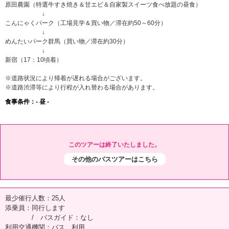
原田農園（特選牛すき焼き＆甘エビ＆自家製スイーツ食べ放題の昼食）
↓
こんにゃくパーク（工場見学＆買い物／滞在約50～60分）
↓
めんたいパーク群馬（買い物／滞在約30分）
↓
新宿（17：10頃着）
※道路状況により帰着が遅れる場合がございます。
※道路渋滞等により行程が入れ替わる場合があります。
食事条件：- 昼 -
このツアーは終了いたしました。
その他のバスツアーはこちら
最少催行人数：25人
添乗員：同行します
/ バスガイド：なし
利用交通機関：バス 利用