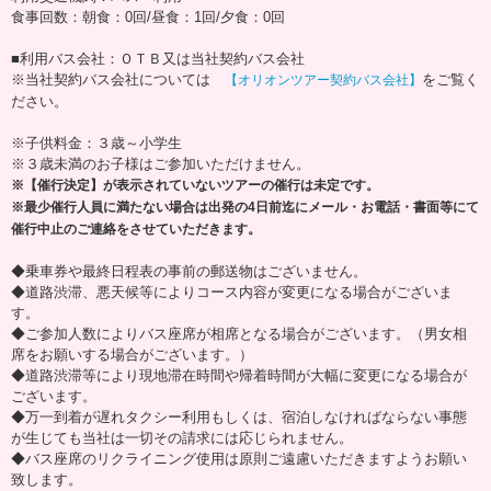
食事回数：朝食：0回/昼食：1回/夕食：0回
■利用バス会社：ＯＴＢ又は当社契約バス会社
※当社契約バス会社については
をご覧く
【オリオンツアー契約バス会社】
ださい。
※子供料金：３歳～小学生
※３歳未満のお子様はご参加いただけません。
※【催行決定】が表示されていないツアーの催行は未定です。
※最少催行人員に満たない場合は出発の4日前迄にメール・お電話・書面等にて
催行中止のご連絡をさせていただきます。
◆乗車券や最終日程表の事前の郵送物はございません。
◆道路渋滞、悪天候等によりコース内容が変更になる場合がございま
す。
◆ご参加人数によりバス座席が相席となる場合がございます。（男女相
席をお願いする場合がございます。）
◆道路渋滞等により現地滞在時間や帰着時間が大幅に変更になる場合が
ございます。
◆万一到着が遅れタクシー利用もしくは、宿泊しなければならない事態
が生じても当社は一切その請求には応じられません。
◆バス座席のリクライニング使用は原則ご遠慮いただきますようお願い
致します。