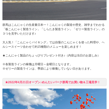
群馬はこんにゃくの生産量日本一！こんにゃくの製造や歴史、雑学までわかる
「板こんにゃく製造ライン」「しらたき製造ライン」「ゼリー製造ライン」の
３つを見学いただけます♪
大人気！「こんにゃくバイキング」では自慢のこんにゃくを使った料理や、ヘ
ルシースイーツ合わせて約15種類のメニューを楽しめます！
★こんにゃく製品のちょっぴりプレゼント付き♪（内容は当日のお楽しみ）
※各製造ラインの稼働は月曜日～金曜日となります。
※ゼリーの製造ラインは、季節により稼働していない日があります。
★2022年4月21日オープン♪めんたいパーク群馬でお買い物＆工場見学！