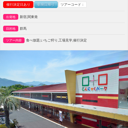
催行決定日あり
朝発日帰り
ツアーコード：
新宿,関東発
出発地
群馬
目的地
食べ放題,いちご狩り,工場見学,催行決定
ツアー内容