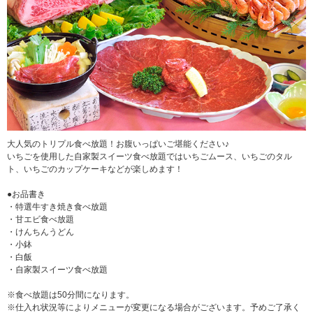
大人気のトリプル食べ放題！お腹いっぱいご堪能ください♪
いちごを使用した自家製スイーツ食べ放題ではいちごムース、いちごのタル
ト、いちごのカップケーキなどが楽しめます！
●お品書き
・特選牛すき焼き食べ放題
・甘エビ食べ放題
・けんちんうどん
・小鉢
・白飯
・自家製スイーツ食べ放題
※食べ放題は50分間になります。
※仕入れ状況等によりメニューが変更になる場合がございます。予めご了承く