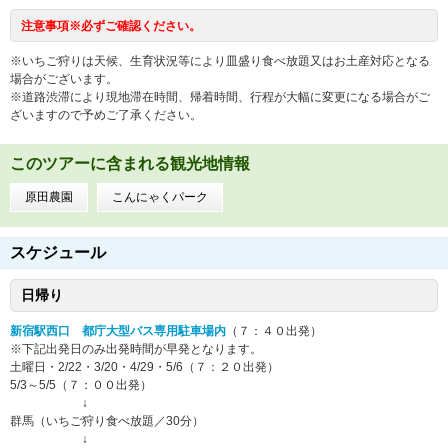
注意事項※必ずご確認ください。
※いちご狩りは天候、生育状況等により皿盛り食べ放題又はお土産対応となる
場合がございます。
※道路渋滞により現地滞在時間、帰着時間、行程が大幅に変更になる場合がご
ざいますので予めご了承ください。
このツアーに含まれる観光地情報
原田農園
こんにゃくパーク
スケジュール
日帰り
新宿駅西口 都庁大型バス専用駐車場内
（７：４０出発）
※下記出発日のみ出発時間が早発となります。
土曜日・2/22・3/20・4/29・5/6（７：２０出発）
5/3～5/5（７：００出発）
↓
群馬（いちご狩り食べ放題／30分）
↓