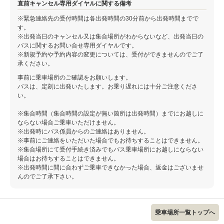
直前キャンセル専用ダイヤルに関する備考
※緊急連絡先の受付時間は各出発時間の30分前から出発時間までで
す。
※出発当日のキャンセル又は集合場所がわからないなど、出発当日の
バスに関するお問い合せ専用ダイヤルです。
※新規予約や予約内容の変更については、受付ができませんのでご了
承ください。
事前に乗車場所のご確認をお願いします。
バスは、定刻に出発いたします。お乗り遅れには十分ご注意くださ
い。
※集合時間（集合時間の設定が無い箇所は出発時間）までにお越しに
ならない場合ご乗車いただけません。
※出発時にバス係員からのご連絡はありません。
※事前にご連絡をいただいた場合でもお待ちすることはできません。
※集合場所にて受付手続き済みでもバス乗車場所にお越しにならない
場合はお待ちすることはできません。
※出発時間に間に合わずご乗車できなかった場合、返金はございませ
んのでご了承下さい。
乗車場所一覧トップへ