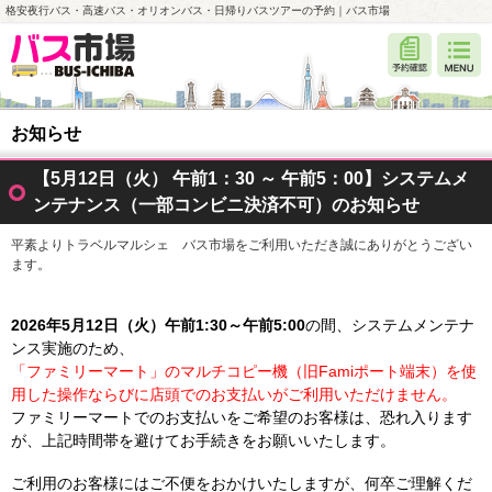
格安夜行バス・高速バス・オリオンバス・日帰りバスツアーの予約｜バス市場
お知らせ
【5月12日（火） 午前1：30 ～ 午前5：00】システムメ
ンテナンス（一部コンビニ決済不可）のお知らせ
平素よりトラベルマルシェ バス市場をご利用いただき誠にありがとうござい
ます。
2026年5月12日（火）午前1:30～午前5:00
の間、システムメンテナ
ンス実施のため、
「ファミリーマート」のマルチコピー機（旧Famiポート端末）を使
用した操作ならびに店頭でのお支払いがご利用いただけません。
ファミリーマートでのお支払いをご希望のお客様は、恐れ入ります
が、上記時間帯を避けてお手続きをお願いいたします。
ご利用のお客様にはご不便をおかけいたしますが、何卒ご理解くだ