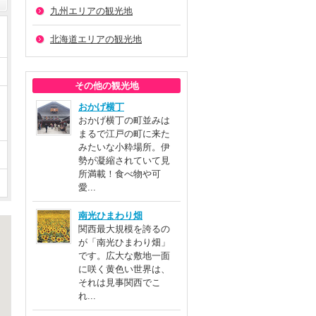
九州エリアの観光地
北海道エリアの観光地
その他の観光地
おかげ横丁
おかげ横丁の町並みは
まるで江戸の町に来た
みたいな小粋場所。伊
勢が凝縮されていて見
所満載！食べ物や可
愛...
南光ひまわり畑
関西最大規模を誇るの
が「南光ひまわり畑」
です。広大な敷地一面
に咲く黄色い世界は、
それは見事関西でこ
れ...