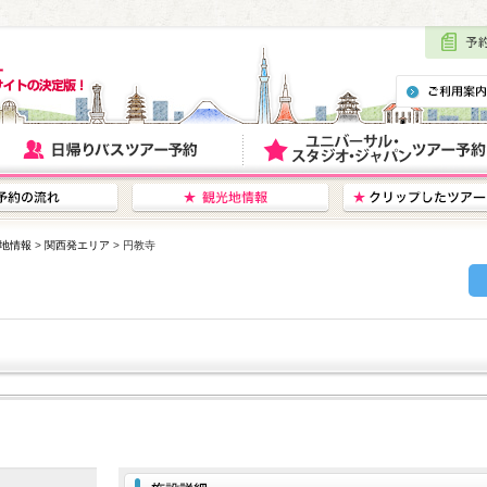
地情報
>
関西発エリア
> 円教寺