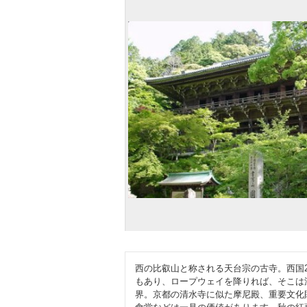
西の比叡山と称される天台宗の古寺。西国2
もあり、ロープウェイを降りれば、そこは
界。京都の清水寺に似た摩尼殿、重要文化