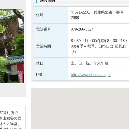
〒671-2201 兵庫県姫路市書写
住所
2968
電話番号
079-266-3327
8：30～17：00(冬季) 8：30～18：
営業時間
00(春季～秋季、日祭日は 延長あ
り).
休日
土、日、祝、年末年始
URL
http://www.shosha.or.jp/
7番札所で
深山幽谷の世
財の大講堂、