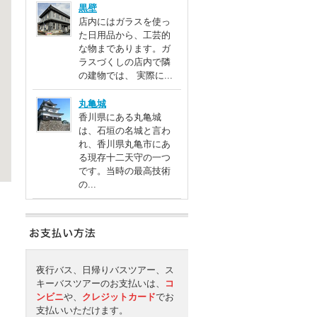
黒壁
店内にはガラスを使っ
た日用品から、工芸的
な物まであります。ガ
ラスづくしの店内で隣
の建物では、 実際に...
丸亀城
香川県にある丸亀城
は、石垣の名城と言わ
れ、香川県丸亀市にあ
る現存十二天守の一つ
です。当時の最高技術
の...
夜行バス、日帰りバスツアー、ス
キーバスツアーのお支払いは、
コ
ンビニ
や、
クレジットカード
でお
支払いいただけます。