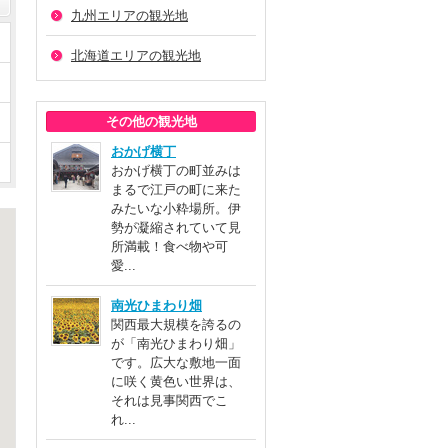
九州エリアの観光地
北海道エリアの観光地
その他の観光地
おかげ横丁
おかげ横丁の町並みは
まるで江戸の町に来た
みたいな小粋場所。伊
勢が凝縮されていて見
所満載！食べ物や可
愛...
南光ひまわり畑
関西最大規模を誇るの
が「南光ひまわり畑」
です。広大な敷地一面
に咲く黄色い世界は、
それは見事関西でこ
れ...