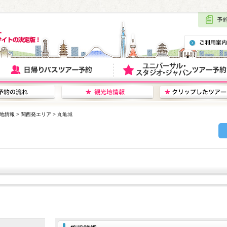
地情報
>
関西発エリア
> 丸亀城