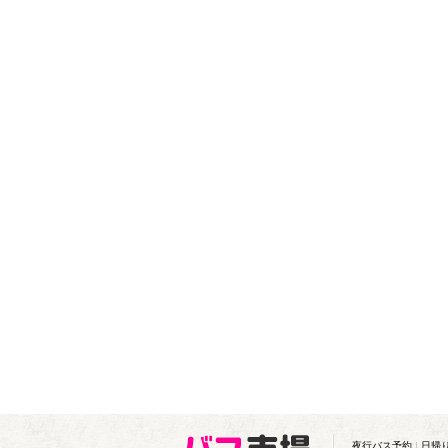
夜行バス予約
|
日帰