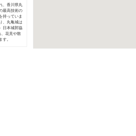
れ、香川県丸
の最高技術の
を持っていま
り、丸亀城は
）日本城郭協
れ、花見や散
ます。